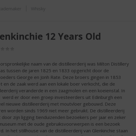
ORTIMENT
Rademaker
Whisky
enkinchie 12 Years Old
(0,0
/
5)
orspronkelijke naam van de distilleerderij was Milton Distillery
as tussen de jaren 1825 en 1833 opgericht door de
oeders George en Jonh Rate. Deze broers gingen in 1853
liet en de zaak werd aan een lokale boer verkocht, die de
illeerderij veranderde in een zaagmolen en een koeienstal. In
 werd er door een groep investeerders uit Edinburgh een
el nieuwe distilleerderij met moutvloer gebouwd. Deze
ren worden sinds 1969 niet meer gebruikt. De distilleerderij
t door zijn ligging tienduizenden bezoekers per jaar en zeker
museum met de oude gebruiksvoorwerpen is een bezoek
d. In het stillhouse van de distilleerderij van Glenkinchie staan