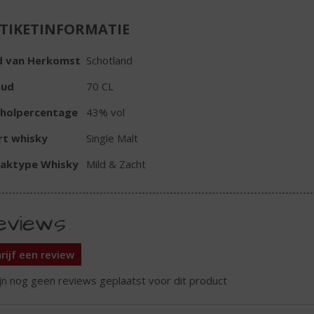
TIKETINFORMATIE
d van Herkomst
Schotland
oud
70 CL
oholpercentage
43% vol
rt whisky
Single Malt
aktype Whisky
Mild & Zacht
eviews
rijf een review
ijn nog geen reviews geplaatst voor dit product