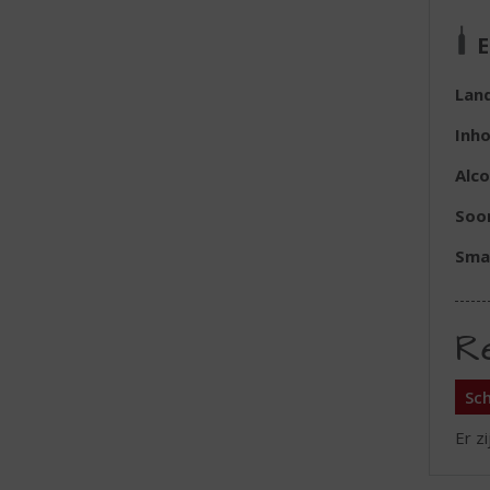
E
Lan
Inh
Alc
Soo
Sma
R
Sch
Er z