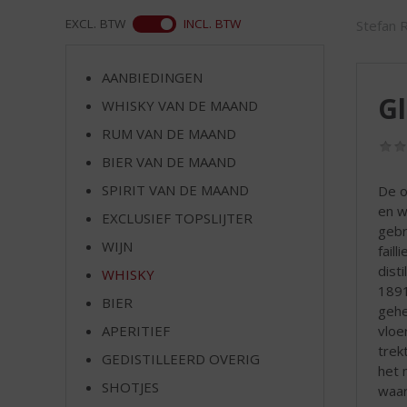
d
S
ASS
EXCL. BTW
INCL. BTW
Stefan 
p
r
AANBIEDINGEN
i
Gl
n
WHISKY VAN DE MAAND
g
RUM VAN DE MAAND
n
BIER VAN DE MAAND
a
a
SPIRIT VAN DE MAAND
De o
r
en w
EXCLUSIEF TOPSLIJTER
d
gebr
e
WIJN
fail
n
dist
WHISKY
a
1891
v
BIER
gehe
i
vloe
APERITIEF
g
trek
GEDISTILLEERD OVERIG
a
het 
t
SHOTJES
waar
i