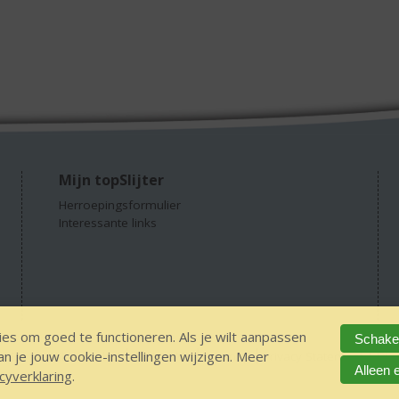
Mijn topSlijter
Herroepingsformulier
Interessante links
es om goed te functioneren. Als je wilt aanpassen
Schakel
 je jouw cookie-instellingen wijzigen. Meer
GEEN 18 GEEN alcohol
IDIN/ITSME
sitemap
Privacy Statement
Dis
Alleen 
cyverklaring
.