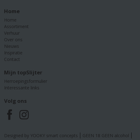
Home
Home
Assortiment
Verhuur
Over ons
Nieuws
Inspiratie
Contact
Mijn topSlijter
Herroepingsformulier
Interessante links
Volg ons
F
I
a
n
Designed by YOOKY smart concepts
GEEN 18 GEEN alcohol