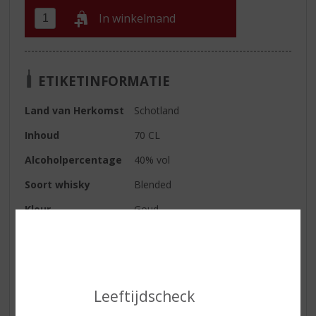
In winkelmand
ETIKETINFORMATIE
Land van Herkomst
Schotland
Inhoud
70 CL
Alcoholpercentage
40% vol
Soort whisky
Blended
Kleur
Goud.
Geur
Aroma’s van wit en citrusfruit,
zoete gerstemout en lichte
turfrook.
Smaak
Zacht en fris met tonen van
Leeftijdscheck
turfrook, kruiden, vanille en fijne