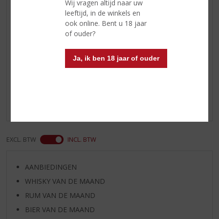
florale accenten.
Wij vragen altijd naar uw
leeftijd, in de winkels en
Afdronk
In de afdronk speelt de
ook online. Bent u 18 jaar
rokerigheid een wat grotere rol.
of ouder?
Ja, ik ben 18 jaar of ouder
Reviews
Schrijf een review
Er zijn nog geen reviews geplaatst voor dit product
EXCL. BTW
INCL. BTW
AANBIEDINGEN
WHISKY VAN DE MAAND
RUM VAN DE MAAND
BIER VAN DE MAAND