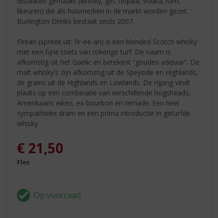
distillaten gemaakt (whisky, gin, tequila, vodka, rum,
likeuren) die als huismerken in de markt worden gezet.
Burlington Drinks bestaat sinds 2007.
Firean (spreek uit: fir-ee-an) is een blended Scotch whisky
met een fijne toets van rokerige turf. De naam is
afkomstig uit het Gaelic en betekent “gouden adelaar”. De
malt whisky’s zijn afkomstig uit de Speyside en Highlands,
de grains uit de Highlands en Lowlands. De rijping vindt
plaats op een combinatie van verschillende hogsheads,
Amerikaans eiken, ex-bourbon en remade. Een heel
sympathieke dram en een prima introductie in geturfde
whisky.
€
21,50
Fles