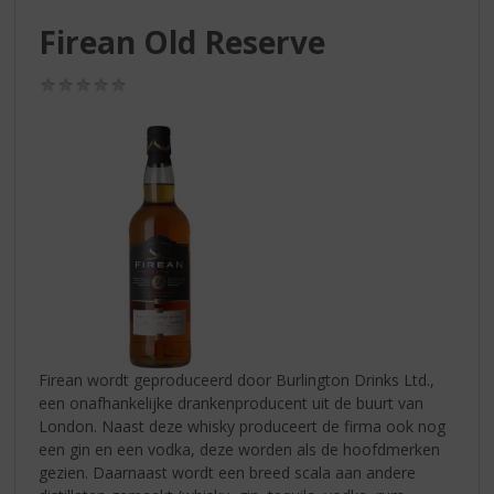
S
p
Firean Old Reserve
r
i
(0,0
n
/
g
5)
n
a
a
r
d
e
n
a
v
i
g
Firean wordt geproduceerd door Burlington Drinks Ltd.,
a
een onafhankelijke drankenproducent uit de buurt van
t
London. Naast deze whisky produceert de firma ook nog
i
een gin en een vodka, deze worden als de hoofdmerken
e
gezien. Daarnaast wordt een breed scala aan andere