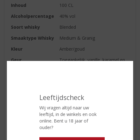
Inhoud
100 CL
Alcoholpercentage
40% vol
Soort whisky
Blended
Smaaktype Whisky
Medium & Granig
Kleur
Amber/goud
Geur
Toegankelijk, vanille, karamel en
licht eikenhout
Smaak
Fijne, zoete whiskey met subtiele
smaak voor op de tong en meer
eiken achterin de mond
Leeftijdscheck
Wij vragen altijd naar uw
Reviews
leeftijd, in de winkels en ook
online. Bent u 18 jaar of
ouder?
Schrijf een review
Er zijn nog geen reviews geplaatst voor dit product