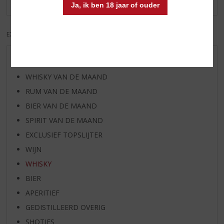
Ja, ik ben 18 jaar of ouder
EXCL. BTW
INCL. BTW
AANBIEDINGEN
WHISKY VAN DE MAAND
RUM VAN DE MAAND
BIER VAN DE MAAND
SPIRIT VAN DE MAAND
EXCLUSIEF TOPSLIJTER
WIJN
WHISKY
BIER
APERITIEF
GEDISTILLEERD OVERIG
SHOTJES