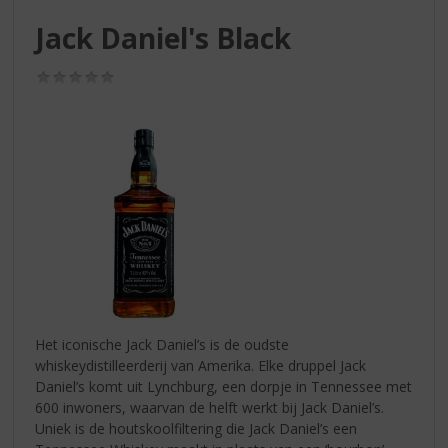
S
p
Jack Daniel's Black
r
i
(0,0
n
/
g
5)
n
a
a
r
d
e
n
a
v
i
g
Het iconische Jack Daniel’s is de oudste
a
whiskeydistilleerderij van Amerika. Elke druppel Jack
t
Daniel’s komt uit Lynchburg, een dorpje in Tennessee met
i
600 inwoners, waarvan de helft werkt bij Jack Daniel’s.
e
Uniek is de houtskoolfiltering die Jack Daniel’s een