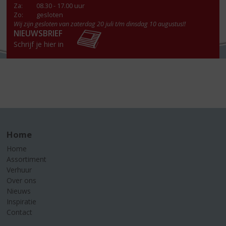
Za
:
08.30 - 17.00 uur
Zo:
gesloten
Wij zijn gesloten van zaterdag 20 juli t/m dinsdag 10 augustus!!
NIEUWSBRIEF
Schrijf je hier in
Home
Home
Assortiment
Verhuur
Over ons
Nieuws
Inspiratie
Contact