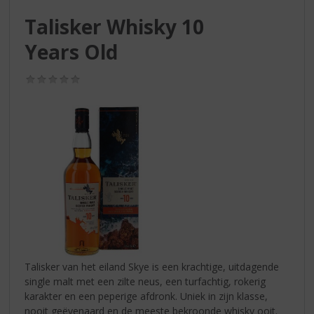
S
p
Talisker Whisky 10
r
Years Old
i
n
g
(0,0
/
n
5)
a
a
r
d
e
n
a
v
i
g
a
Talisker van het eiland Skye is een krachtige, uitdagende
t
single malt met een zilte neus, een turfachtig, rokerig
i
karakter en een peperige afdronk. Uniek in zijn klasse,
e
nooit geëvenaard en de meeste bekroonde whisky ooit.