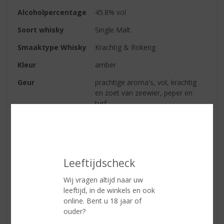
Alcoholpercentage
45.8% vol
Soort whisky
Single Malt
Smaaktype Whisky
Krachtig & Rokerig
Kleur
amber
Geur
prachtige aroma's, vol, krachtig
en zoet van zeewier, peper en
turf.
Smaak
turf, siroop, honing, peper,
chilipeper en iets ziltig
Afdronk
een geweldige lange stevige
afdronk met fruit en turf
Leeftijdscheck
Wij vragen altijd naar uw
leeftijd, in de winkels en ook
Reviews
online. Bent u 18 jaar of
ouder?
Schrijf een review