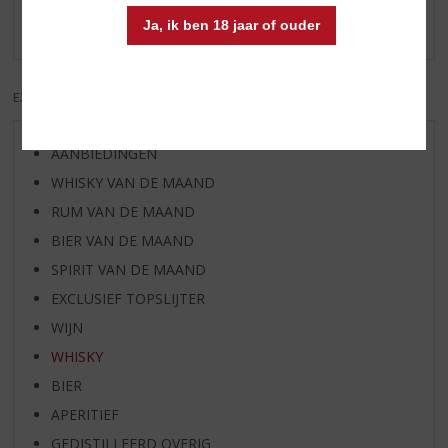
Ja, ik ben 18 jaar of ouder
Er zijn nog geen reviews geplaatst voor dit product
EXCL. BTW
INCL. BTW
AANBIEDINGEN
WHISKY VAN DE MAAND
RUM VAN DE MAAND
BIER VAN DE MAAND
SPIRIT VAN DE MAAND
EXCLUSIEF TOPSLIJTER
WIJN
WHISKY
BIER
APERITIEF
GEDISTILLEERD OVERIG