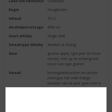
Land van Herkomst
Schotland
Regio
Hooglanden
Inhoud
70 CL
Alcoholpercentage
46% vol
Soort whisky
Single Malt
Smaaktype Whisky
Medium & Granig
Geur
groene appel, rijpe peer en frisse
citroen, met op de achtergrond
tonen van rijpe granen
Smaak
boomgaardvruchten en citroen
meringue; het volle fruitige
karakter van de peer gaat over in
citroen, vanille merinque en een
lichte koekjes zoetheid
Afdronk
medium lang met lichte tonen van
houtrook en aanhoudend