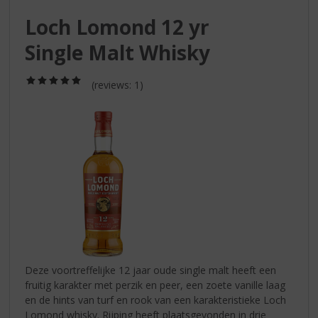
S
p
Loch Lomond 12 yr
r
Single Malt Whisky
i
n
g
(5,0
(reviews: 1)
/
n
5)
a
a
r
d
e
n
a
v
i
g
a
Deze voortreffelijke 12 jaar oude single malt heeft een
t
fruitig karakter met perzik en peer, een zoete vanille laag
i
en de hints van turf en rook van een karakteristieke Loch
e
Lomond whisky. Rijping heeft plaatsgevonden in drie