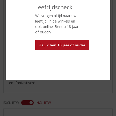
aanwezige turf
Leeftijdscheck
Wij vragen altijd naar uw
Reviews
leeftijd, in de winkels en
ook online. Bent u 18 jaar
of ouder?
Schrijf een review
emiel
Ja, ik ben 18 jaar of ouder
13-12-2020
(5,0
/
5)
heerlijk
zalige whiskey, een paar druppeltjes water erbij
en...fantastisch!
EXCL. BTW
INCL. BTW