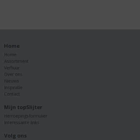
Home
Home
Assortiment
Verhuur
Over ons
Nieuws
Inspiratie
Contact
Mijn topSlijter
Herroepingsformulier
Interessante links
Volg ons