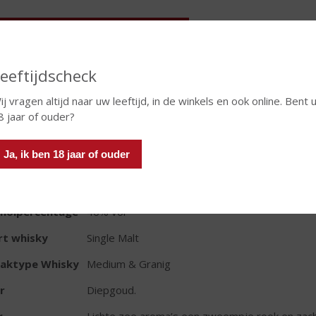
In winkelmand
eeftijdscheck
TIKETINFORMATIE
ij vragen altijd naar uw leeftijd, in de winkels en ook online. Bent 
8 jaar of ouder?
d van Herkomst
Schotland
Ja, ik ben 18 jaar of ouder
io
Hooglanden
oud
70 CL
oholpercentage
46% vol
rt whisky
Single Malt
aktype Whisky
Medium & Granig
r
Diepgoud.