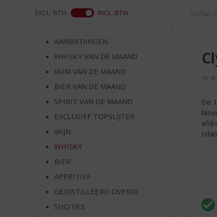
d
S
ASS
EXCL. BTW
INCL. BTW
Stefan 
p
r
AANBIEDINGEN
i
Cl
n
WHISKY VAN DE MAAND
g
RUM VAN DE MAAND
n
BIER VAN DE MAAND
a
a
SPIRIT VAN DE MAAND
De 1
r
bloe
EXCLUSIEF TOPSLIJTER
d
afdr
e
WIJN
Isla
n
WHISKY
a
v
BIER
i
APERITIEF
g
GEDISTILLEERD OVERIG
a
t
SHOTJES
i