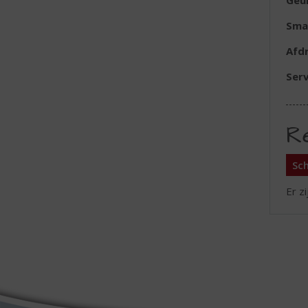
Geu
Sma
Afd
Serv
R
Sch
Er z