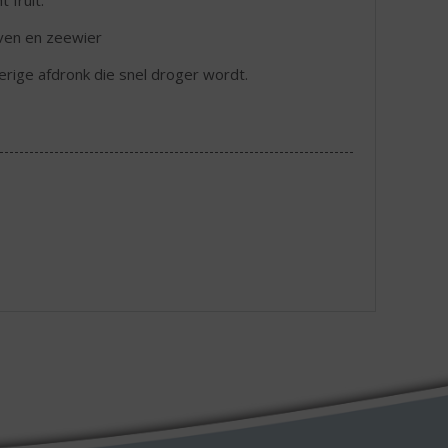
 fruit.
iven en zeewier
kerige afdronk die snel droger wordt.