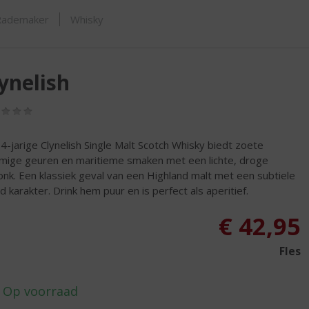
ORTIMENT
Rademaker
Whisky
ynelish
(0,0
/
5)
4-jarige Clynelish Single Malt Scotch Whisky biedt zoete
mige geuren en maritieme smaken met een lichte, droge
onk. Een klassiek geval van een Highland malt met een subtiele
nd karakter. Drink hem puur en is perfect als aperitief.
€
42,95
Fles