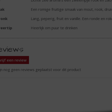
r
Lichte zee aroma’s een zweempje rook en zacht
ak
Een romige fruitige smaak van mout, rook, dru
ronk
Lang, peperig, fruit en vanille. Een ronde en ro
eertip
Heerlijk om puur te drinken
eviews
rijf een review
ijn nog geen reviews geplaatst voor dit product