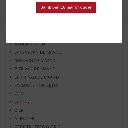
Ja, ik ben 18 jaar of ouder
Er zijn nog geen reviews geplaatst voor dit product
EXCL. BTW
INCL. BTW
AANBIEDINGEN
WHISKY VAN DE MAAND
RUM VAN DE MAAND
BIER VAN DE MAAND
SPIRIT VAN DE MAAND
EXCLUSIEF TOPSLIJTER
WIJN
WHISKY
BIER
APERITIEF
GEDISTILLEERD OVERIG