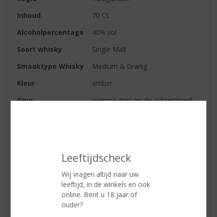
Inhoud
70 CL
Alcoholpercentage
40% vol
Soort whisky
Single Malt
Smaaktype Whisky
Medium & Granig
Kleur
amber
Geur
wierook met op de achtergrond
heide-honing
Smaak
een volle smaak, geparfumeerd
karakter en toets van sinaasappel
Afdronk
uitgesproken droog
Leeftijdscheck
Wij vragen altijd naar uw
leeftijd, in de winkels en ook
Reviews
online. Bent u 18 jaar of
ouder?
Schrijf een review