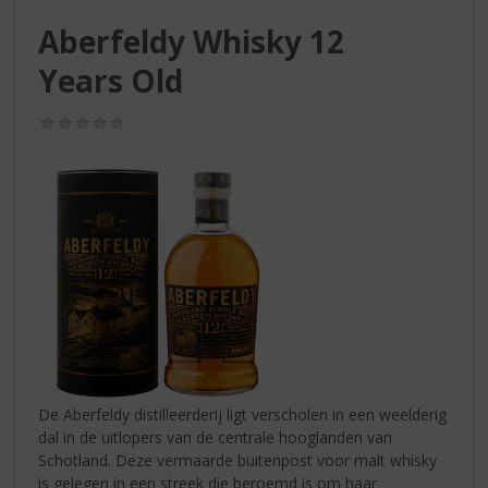
S
p
Aberfeldy Whisky 12
r
Years Old
i
n
g
(0,0
/
n
5)
a
a
r
d
e
n
a
v
i
g
a
De Aberfeldy distilleerderij ligt verscholen in een weelderig
t
dal in de uitlopers van de centrale hooglanden van
i
Schotland. Deze vermaarde buitenpost voor malt whisky
e
is gelegen in een streek die beroemd is om haar