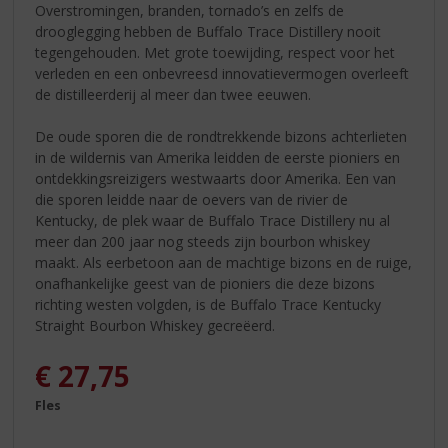
Overstromingen, branden, tornado’s en zelfs de
drooglegging hebben de Buffalo Trace Distillery nooit
tegengehouden. Met grote toewijding, respect voor het
verleden en een onbevreesd innovatievermogen overleeft
de distilleerderij al meer dan twee eeuwen.
De oude sporen die de rondtrekkende bizons achterlieten
in de wildernis van Amerika leidden de eerste pioniers en
ontdekkingsreizigers westwaarts door Amerika. Een van
die sporen leidde naar de oevers van de rivier de
Kentucky, de plek waar de Buffalo Trace Distillery nu al
meer dan 200 jaar nog steeds zijn bourbon whiskey
maakt. Als eerbetoon aan de machtige bizons en de ruige,
onafhankelijke geest van de pioniers die deze bizons
richting westen volgden, is de Buffalo Trace Kentucky
Straight Bourbon Whiskey gecreëerd.
€
27,75
Fles