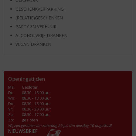
GLASWERK
GESCHENKVERPAKKING
(RELATIE)GESCHENKEN
PARTY EN VERHUUR
ALCOHOLVRIJE DRANKEN
VEGAN DRANKEN
Openingstijden
Ma
:
Gesloten
Di
:
08.30 - 18.00 uur
Wo
:
08.30 - 18.00 uur
Do
:
08.30 - 18.00 uur
Vr
:
08.30 - 20.00 uur
Za
:
08.30 - 17.00 uur
Zo:
gesloten
Wij zijn gesloten van zaterdag 20 juli t/m dinsdag 10 augustus!!
NIEUWSBRIEF