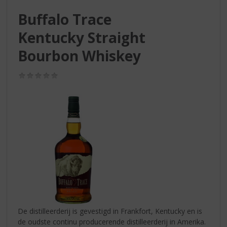
S
p
Buffalo Trace
r
Kentucky Straight
i
n
Bourbon Whiskey
g
n
(0,0
a
/
a
5)
r
d
e
n
a
v
i
g
a
t
i
De distilleerderij is gevestigd in Frankfort, Kentucky en is
e
de oudste continu producerende distilleerderij in Amerika.