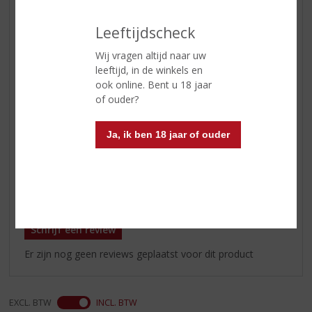
vanille, mint en melasse in de
neus
Leeftijdscheck
Smaak
aangenaam zoet van smaak met
Wij vragen altijd naar uw
tonen van bruine suiker en
leeftijd, in de winkels en
kruidigheid die eiken verraadt.
ook online. Bent u 18 jaar
Toffee, donker fruit en anijs
of ouder?
Afdronk
deze soepele whiskey heeft een
lange afdronk en een serieuze
Ja, ik ben 18 jaar of ouder
diepte
Reviews
Schrijf een review
Er zijn nog geen reviews geplaatst voor dit product
EXCL. BTW
INCL. BTW