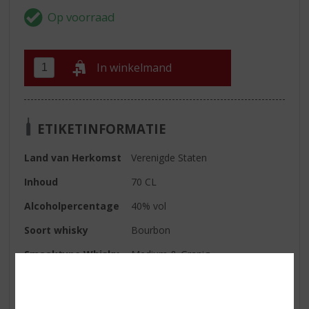
In winkelmand
ETIKETINFORMATIE
Land van Herkomst
Verenigde Staten
Inhoud
70 CL
Alcoholpercentage
40% vol
Soort whisky
Bourbon
Smaaktype Whisky
Medium & Granig
Kleur
diepe amberachtige kleur
Geur
complex en bevat tonen van