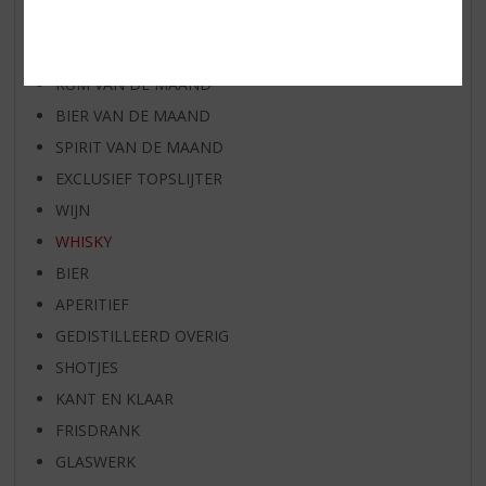
AANBIEDINGEN
WHISKY VAN DE MAAND
RUM VAN DE MAAND
BIER VAN DE MAAND
SPIRIT VAN DE MAAND
EXCLUSIEF TOPSLIJTER
WIJN
WHISKY
BIER
APERITIEF
GEDISTILLEERD OVERIG
SHOTJES
KANT EN KLAAR
FRISDRANK
GLASWERK