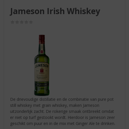
S
p
Jameson Irish Whiskey
r
i
(0,0
n
/
g
5)
n
a
a
r
d
e
n
a
v
i
g
De drievoudige distillatie en de combinatie van pure pot
a
still whiskey met grain whiskey, maken Jameson
t
uitzonderlijk zacht. De rokerige smaak ontbreekt omdat
i
er niet op turf gestookt wordt. Hierdoor is Jameson zeer
e
geschikt om puur en in de mix met Ginger Ale te drinken.