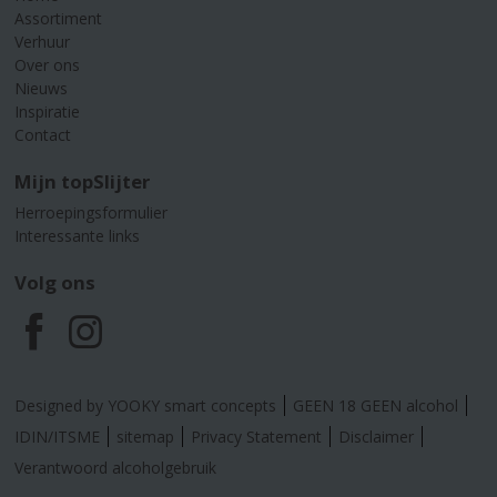
Assortiment
Verhuur
Over ons
Nieuws
Inspiratie
Contact
Mijn topSlijter
Herroepingsformulier
Interessante links
Volg ons
F
I
a
n
Designed by YOOKY smart concepts
GEEN 18 GEEN alcohol
c
s
IDIN/ITSME
sitemap
Privacy Statement
Disclaimer
Verantwoord alcoholgebruik