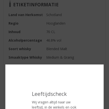
ETIKETINFORMATIE
Land van Herkomst
Schotland
Regio
Hooglanden
Inhoud
70 CL
Alcoholpercentage
46.8% vol
Soort whisky
Blended Malt
Smaaktype Whisky
Medium & Granig
Kleur
amber
Geur
fruitig, gevolgd door zoete tonen
van honing en kaneel
Smaak
in de smaak licht moutig met een
Leeftijdscheck
vleugje kruiden, sinaasappelschil
en walnoten
Wij vragen altijd naar uw
Afdronk
lang met hints van specerijen
leeftijd, in de winkels en ook