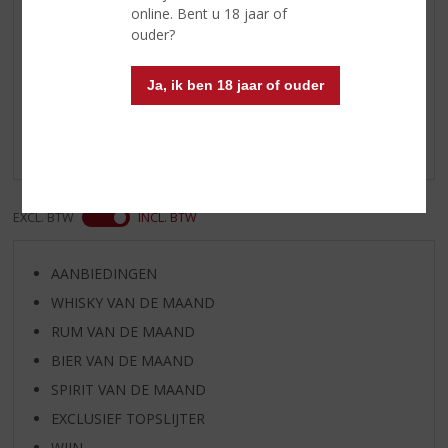
online. Bent u 18 jaar of
ouder?
Reviews
Ja, ik ben 18 jaar of ouder
Schrijf een review
Er zijn nog geen reviews geplaatst voor dit product
EXCL. BTW
INCL. BTW
AANBIEDINGEN
WHISKY VAN DE MAAND
RUM VAN DE MAAND
BIER VAN DE MAAND
SPIRIT VAN DE MAAND
EXCLUSIEF TOPSLIJTER
WIJN