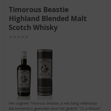
S
p
Timorous Beastie
r
Highland Blended Malt
i
n
Scotch Whisky
g
n
(0,0
a
/
a
5)
r
d
e
n
a
v
i
g
a
t
i
Het originele Timorous Beastie, is een bang veldmuisje
e
dat beroemd is geworden door het gedicht "To a Mouse"