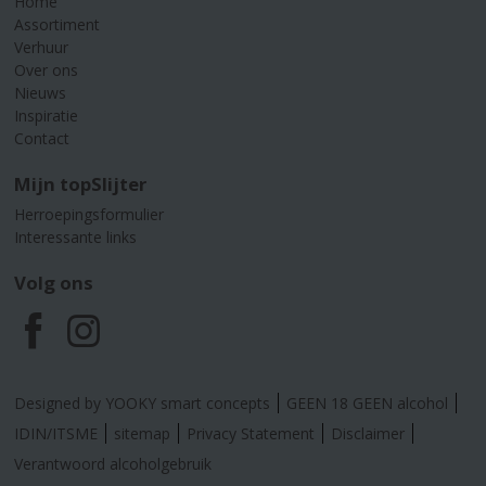
Home
Assortiment
Verhuur
Over ons
Nieuws
Inspiratie
Contact
Mijn topSlijter
Herroepingsformulier
Interessante links
Volg ons
F
I
a
n
Designed by YOOKY smart concepts
GEEN 18 GEEN alcohol
c
s
IDIN/ITSME
sitemap
Privacy Statement
Disclaimer
Verantwoord alcoholgebruik