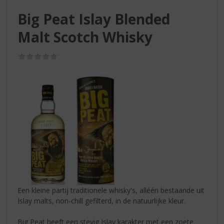
S
p
Big Peat Islay Blended
r
Malt Scotch Whisky
i
n
g
(0,0
/
n
5)
a
a
r
d
e
n
a
v
i
g
a
Een kleine partij traditionele whisky's, alléén bestaande uit
t
Islay malts, non-chill gefilterd, in de natuurlijke kleur.
i
e
Big Peat heeft een stevig Islay karakter met een zoete