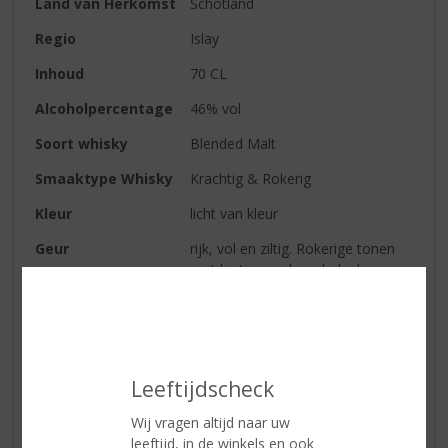
Land van Herkomst
Schotland
Regio
Islay
Inhoud
70 CL
Alcoholpercentage
46% vol
Soort whisky
Blended Malt
Smaaktype Whisky
Krachtig & Rokerig
Kleur
licht van kleur
Geur
rijk, vol en ziltig. Rokerige tonen
met hints van chocolade, leer,
tabak en vanille
Smaak
pittig en spicy. Een mond vol turf,
gevolgd door zoete tonen van
pure chocolade, toffee en honing.
Leeftijdscheck
Het geeft deze stevige whisky een
mooie zachte kant
Wij vragen altijd naar uw
leeftijd, in de winkels en ook
Afdronk
lang en droog