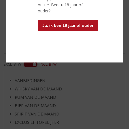
online. Bent u 18 jaar of
ouder?
Reviews
Ja, ik ben 18 jaar of ouder
Schrijf een review
Er zijn nog geen reviews geplaatst voor dit product
EXCL. BTW
INCL. BTW
AANBIEDINGEN
WHISKY VAN DE MAAND
RUM VAN DE MAAND
BIER VAN DE MAAND
SPIRIT VAN DE MAAND
EXCLUSIEF TOPSLIJTER