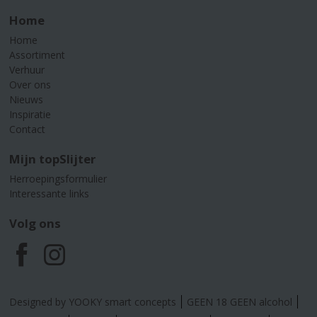
Home
Home
Assortiment
Verhuur
Over ons
Nieuws
Inspiratie
Contact
Mijn topSlijter
Herroepingsformulier
Interessante links
Volg ons
F
I
a
n
Designed by YOOKY smart concepts
GEEN 18 GEEN alcohol