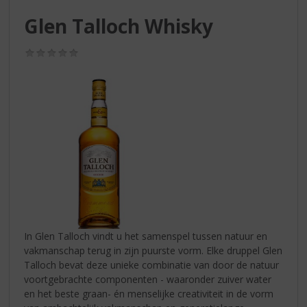
S
p
Glen Talloch Whisky
r
i
(0,0
n
/
g
5)
n
a
a
r
d
e
n
a
v
i
g
In Glen Talloch vindt u het samenspel tussen natuur en
a
vakmanschap terug in zijn puurste vorm. Elke druppel Glen
t
Talloch bevat deze unieke combinatie van door de natuur
i
voortgebrachte componenten - waaronder zuiver water
e
en het beste graan- én menselijke creativiteit in de vorm