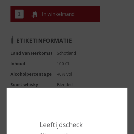
In winkelmand
ETIKETINFORMATIE
Land van Herkomst
Schotland
Inhoud
100 CL
Alcoholpercentage
40% vol
Soort whisky
Blended
Smaaktype Whisky
Mild & Zacht
Kleur
flonkerend goud
Geur
zacht en rond, met hints van
citrus, specerijen en toffee
Leeftijdscheck
Smaak
mooie, volle ronde blend met