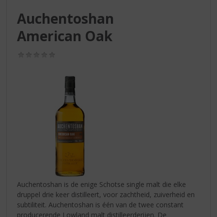
S
p
Auchentoshan
r
American Oak
i
n
g
(0,0
/
n
5)
a
a
r
d
e
n
a
v
i
g
a
Auchentoshan is de enige Schotse single malt die elke
t
druppel drie keer distilleert, voor zachtheid, zuiverheid en
i
subtiliteit. Auchentoshan is één van de twee constant
e
producerende Lowland malt distilleerderijen. De