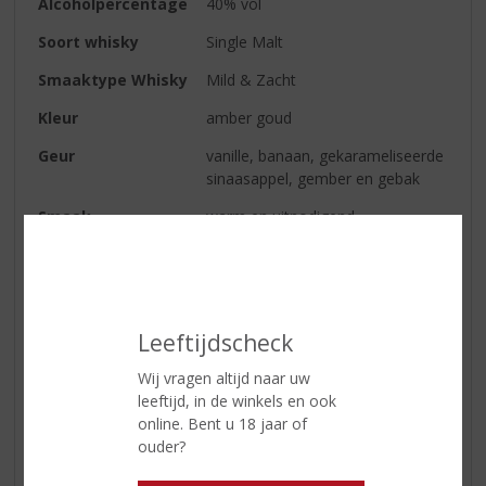
Alcoholpercentage
40% vol
Soort whisky
Single Malt
Smaaktype Whisky
Mild & Zacht
Kleur
amber goud
Geur
vanille, banaan, gekarameliseerde
sinaasappel, gember en gebak
Smaak
warm en uitnodigend,
geglazuurde nectarines, toffee
pudding en sinaasappels
Afdronk
zeer zacht van smaak, maar
tevens tijk en bijzonder fruitig
Leeftijdscheck
Wij vragen altijd naar uw
Reviews
leeftijd, in de winkels en ook
online. Bent u 18 jaar of
ouder?
Schrijf een review