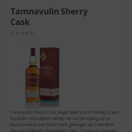
S
p
Tamnavulin Sherry
r
Cask
i
n
g
(0,0
/
n
5)
a
a
r
d
e
n
a
v
i
g
a
Tamnavulin Sherry Cask Single Malt Scotch Whisky is een
t
bijzonder innovatieve whisky die na een rijping op ex-
i
bourbonvaten een finish heeft gekregen op maar liefst
e
drie verschillende sherryvaten: Paez, Tevasa en Vasyma.