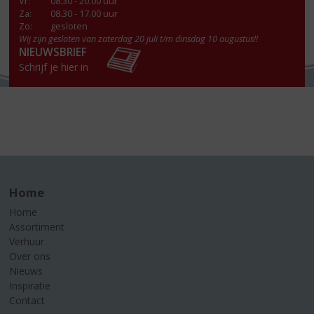
Vr
:
08.30 - 20.00 uur
Za
:
08.30 - 17.00 uur
Zo:
gesloten
Wij zijn gesloten van zaterdag 20 juli t/m dinsdag 10 augustus!!
NIEUWSBRIEF
Schrijf je hier in
Home
Home
Assortiment
Verhuur
Over ons
Nieuws
Inspiratie
Contact