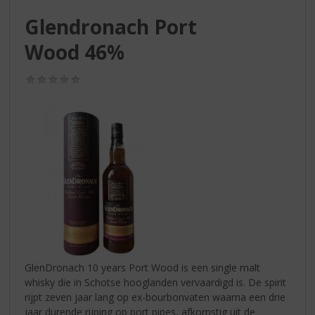
S
p
Glendronach Port
r
Wood 46%
i
n
g
(0,0
/
n
5)
a
a
r
d
e
n
a
v
i
g
a
GlenDronach 10 years Port Wood is een single malt
t
whisky die in Schotse hooglanden vervaardigd is. De spirit
i
rijpt zeven jaar lang op ex-bourbonvaten waarna een drie
e
jaar durende rijping op port pipes, afkomstig uit de