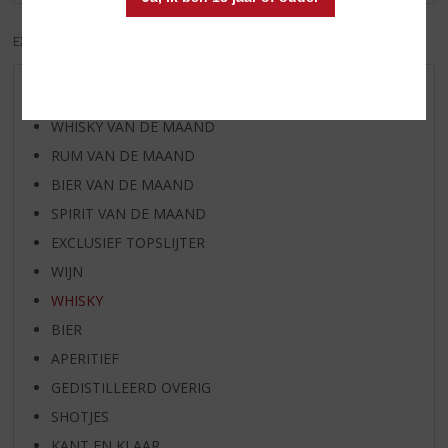
EXCL. BTW
INCL. BTW
AANBIEDINGEN
WHISKY VAN DE MAAND
RUM VAN DE MAAND
BIER VAN DE MAAND
SPIRIT VAN DE MAAND
EXCLUSIEF TOPSLIJTER
WIJN
WHISKY
BIER
APERITIEF
GEDISTILLEERD OVERIG
SHOTJES
KANT EN KLAAR