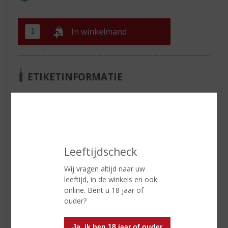
In winkelmand
ETIKETINFORMATIE
Land van Herkomst
Schotland
Inhoud
70 CL
Alcoholpercentage
46% vol
Leeftijdscheck
Reviews
Wij vragen altijd naar uw
leeftijd, in de winkels en ook
online. Bent u 18 jaar of
Schrijf een review
ouder?
Er zijn nog geen reviews geplaatst voor dit product
Ja, ik ben 18 jaar of ouder