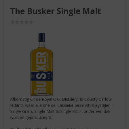
S
p
The Busker Single Malt
r
i
(0,0
n
/
g
5)
n
a
a
r
d
e
n
a
v
i
g
Afkomstig uit de Royal Oak Distillery, in County Carlow
a
Ierland, waar alle drie de klassieke Ierse whiskeystijlen –
t
Single Grain, Single Malt & Single Pot – onder één dak
i
worden geproduceerd.
e