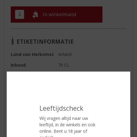
In winkelmand
ETIKETINFORMATIE
Land van Herkomst
Ierland
Inhoud
70 CL
Alcoholpercentage
44.3% vol
Soort whisky
Single Malt
Smaaktype Whisky
Mild & Zacht
Leeftijdscheck
Afdronk
Heerlijk fruitig mondgevoel met
langdurige zoetheid
Wij vragen altijd naar uw
leeftijd, in de winkels en ook
online. Bent u 18 jaar of