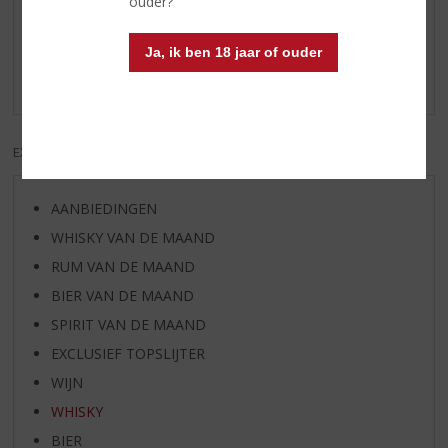
Reviews
ouder?
Schrijf een review
Ja, ik ben 18 jaar of ouder
Er zijn nog geen reviews geplaatst voor dit product
EXCL. BTW
INCL. BTW
AANBIEDINGEN
WHISKY VAN DE MAAND
RUM VAN DE MAAND
BIER VAN DE MAAND
SPIRIT VAN DE MAAND
EXCLUSIEF TOPSLIJTER
WIJN
WHISKY
BIER