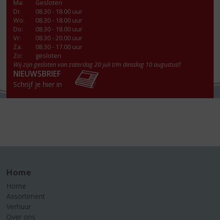
Ma
:
Gesloten
Di
:
08.30 - 18.00 uur
Wo
:
08.30 - 18.00 uur
Do
:
08.30 - 18.00 uur
Vr
:
08.30 - 20.00 uur
Za
:
08.30 - 17.00 uur
Zo:
gesloten
Wij zijn gesloten van zaterdag 20 juli t/m dinsdag 10 augustus!!
NIEUWSBRIEF
Schrijf je hier in
Home
Home
Assortiment
Verhuur
Over ons