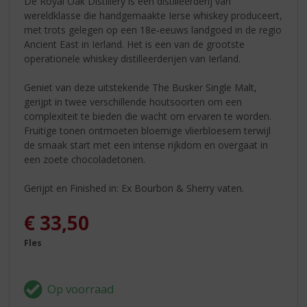
De Royal Oak Distillery is een distilleerderij van
wereldklasse die handgemaakte Ierse whiskey produceert,
met trots gelegen op een 18e-eeuws landgoed in de regio
Ancient East in Ierland. Het is een van de grootste
operationele whiskey distilleerderijen van Ierland.
Geniet van deze uitstekende The Busker Single Malt,
gerijpt in twee verschillende houtsoorten om een
complexiteit te bieden die wacht om ervaren te worden.
Fruitige tonen ontmoeten bloemige vlierbloesem terwijl
de smaak start met een intense rijkdom en overgaat in
een zoete chocoladetonen.
Gerijpt en Finished in: Ex Bourbon & Sherry vaten.
€
33,50
Fles