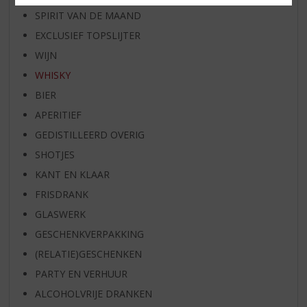
SPIRIT VAN DE MAAND
EXCLUSIEF TOPSLIJTER
WIJN
WHISKY
BIER
APERITIEF
GEDISTILLEERD OVERIG
SHOTJES
KANT EN KLAAR
FRISDRANK
GLASWERK
GESCHENKVERPAKKING
(RELATIE)GESCHENKEN
PARTY EN VERHUUR
ALCOHOLVRIJE DRANKEN