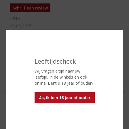
Schrijf een review
Poek
19-09-2025
(4,5
/
5)
Fantastisch
Heerlijke whiskey van eigen bodem! Mooie brede smaak
Leeftijdscheck
van fruitig tot licht scherp met fraaie afdronk.
Wij vragen altijd naar uw
leeftijd, in de winkels en ook
online. Bent u 18 jaar of ouder?
EXCL. BTW
INCL. BTW
Ja, ik ben 18 jaar of ouder
AANBIEDINGEN
WHISKY VAN DE MAAND
RUM VAN DE MAAND
BIER VAN DE MAAND