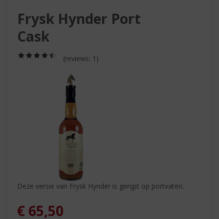
S
p
Frysk Hynder Port
r
Cask
i
n
g
(4,5
(reviews: 1)
/
n
5)
a
a
r
d
e
n
a
v
i
g
a
Deze versie van Frysk Hynder is gerijpt op portvaten.
t
i
€
65,50
e