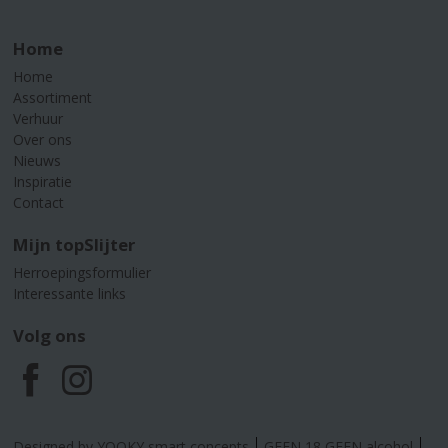
Home
Home
Assortiment
Verhuur
Over ons
Nieuws
Inspiratie
Contact
Mijn topSlijter
Herroepingsformulier
Interessante links
Volg ons
F
I
a
n
Designed by YOOKY smart concepts
GEEN 18 GEEN alcohol