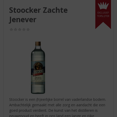
S
p
Stoocker Zachte
r
EXCLUSIEF
Jenever
TOPSLIJTER
i
n
g
(0,0
/
n
5)
a
a
r
d
e
n
a
v
i
g
a
Stoocker is een (h)eerlijke borrel van vaderlandse bodem.
t
Ambachtelijk gemaakt met alle zorg en aandacht die een
i
goed product verdient. De kunst van het distilleren is
e
eeuwenoud en heeft in ons land een lange en rijke