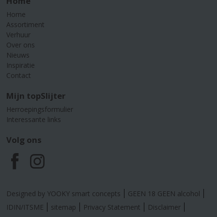
Home
Home
Assortiment
Verhuur
Over ons
Nieuws
Inspiratie
Contact
Mijn topSlijter
Herroepingsformulier
Interessante links
Volg ons
F
I
a
n
Designed by YOOKY smart concepts
GEEN 18 GEEN alcohol
c
s
IDIN/ITSME
sitemap
Privacy Statement
Disclaimer