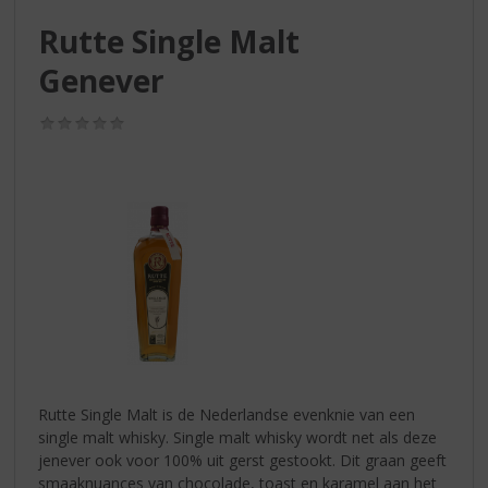
S
p
Rutte Single Malt
r
Genever
i
n
g
(0,0
/
n
5)
a
a
r
d
e
n
a
v
i
g
a
Rutte Single Malt is de Nederlandse evenknie van een
t
single malt whisky. Single malt whisky wordt net als deze
i
jenever ook voor 100% uit gerst gestookt. Dit graan geeft
e
smaaknuances van chocolade, toast en karamel aan het