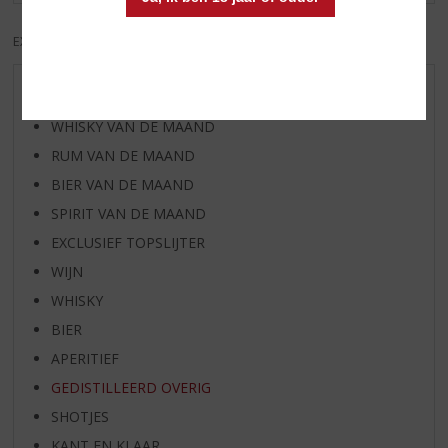
EXCL. BTW
INCL. BTW
AANBIEDINGEN
WHISKY VAN DE MAAND
RUM VAN DE MAAND
BIER VAN DE MAAND
SPIRIT VAN DE MAAND
EXCLUSIEF TOPSLIJTER
WIJN
WHISKY
BIER
APERITIEF
GEDISTILLEERD OVERIG
SHOTJES
KANT EN KLAAR