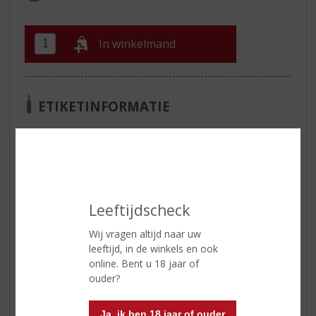
In winkelmand
ETIKETINFORMATIE
Land van Herkomst
Nederland
Inhoud
70 CL
Alcoholpercentage
38% vol
Leeftijdscheck
Reviews
Wij vragen altijd naar uw
leeftijd, in de winkels en ook
online. Bent u 18 jaar of
Schrijf een review
ouder?
Er zijn nog geen reviews geplaatst voor dit product
Ja, ik ben 18 jaar of ouder