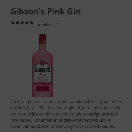
S
p
Gibson's Pink Gin
r
i
(5,0
(reviews: 1)
n
/
g
5)
n
a
a
r
d
e
n
a
v
i
g
Nu drankjes met toegevoegde smaken steeds populairder
a
worden, heeft Gibson’s een origineel ginrecept ontwikkeld
t
met een delicate mix van de beste plantaardige aroma’s:
i
jeneverbes, koriander en engelwortel met natuurlijke
e
noten van aardbei en frisse vleugen van rozenblaadjes.