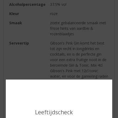
Alcoholpercentage
37.5% vol
Kleur
roze
Smaak
zoete gebalanceerde smaak met
frisse hints van aardbei &
rozenblaadjes
Serveertip
Gibson's Pink Gin komt het best
tot zijn recht in longdrinks en
cocktails, en is de perfecte gin
voor een extra fruitige noot in de
beroemde Gin & Tonic. Mix 4cl
Gibson's Pink met 12cl tonic
water, en voor de garnering raden
we verse aardbeien aan. De zeer
herkenbare kleur geeft een
originele draai aan cocktails, een
échte must.
Leeftijdscheck