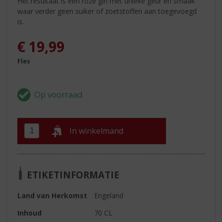
Het resultaat is een roze gin met unieke geur en smaak
waar verder geen suiker of zoetstoffen aan toegevoegd
is.
€
19,99
Fles
In winkelmand
ETIKETINFORMATIE
Land van Herkomst
Engeland
Inhoud
70 CL