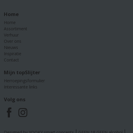
Home
Home
Assortiment
Verhuur
Over ons
Nieuws
Inspiratie
Contact
Mijn topSlijter
Herroepingsformulier
Interessante links
Volg ons
F
I
a
n
Designed by YOOKY smart concepts
GEEN 18 GEEN alcohol