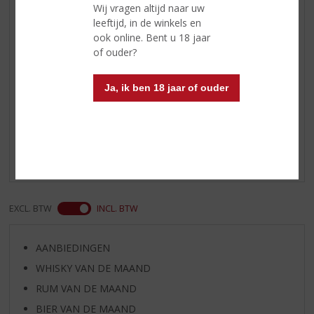
Reviews
Wij vragen altijd naar uw
leeftijd, in de winkels en
Schrijf een review
ook online. Bent u 18 jaar
of ouder?
Milan
09-09-2019
Ja, ik ben 18 jaar of ouder
(5,0
/
5)
Goede prijs, fijne smaak
Mooie prijs voor een top product
EXCL. BTW
INCL. BTW
AANBIEDINGEN
WHISKY VAN DE MAAND
RUM VAN DE MAAND
BIER VAN DE MAAND