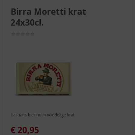
S
p
Birra Moretti krat
r
24x30cl.
i
n
g
(0,0
/
n
5)
a
a
r
d
e
n
a
v
i
g
a
Italiaans bier nu in voodelige krat
t
i
€
20,95
e