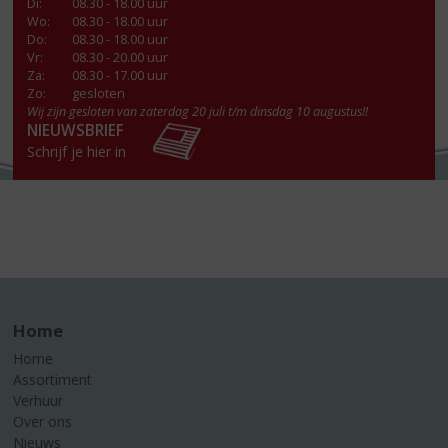
Di
:
08.30 - 18.00 uur
Wo
:
08.30 - 18.00 uur
Do
:
08.30 - 18.00 uur
Vr
:
08.30 - 20.00 uur
Za
:
08.30 - 17.00 uur
Zo:
gesloten
Wij zijn gesloten van zaterdag 20 juli t/m dinsdag 10 augustus!!
NIEUWSBRIEF
Schrijf je hier in
Home
Home
Assortiment
Verhuur
Over ons
Nieuws