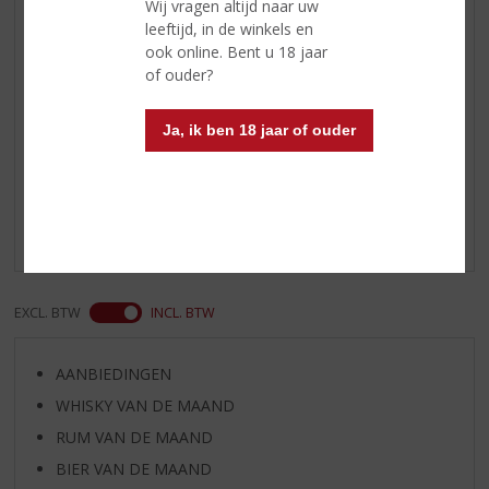
Wij vragen altijd naar uw
expressief met florale en fruitige
leeftijd, in de winkels en
tonen, afgerond met een klein
ook online. Bent u 18 jaar
vleugje vanille.
of ouder?
Ja, ik ben 18 jaar of ouder
Reviews
Schrijf een review
Er zijn nog geen reviews geplaatst voor dit product
EXCL. BTW
INCL. BTW
AANBIEDINGEN
WHISKY VAN DE MAAND
RUM VAN DE MAAND
BIER VAN DE MAAND