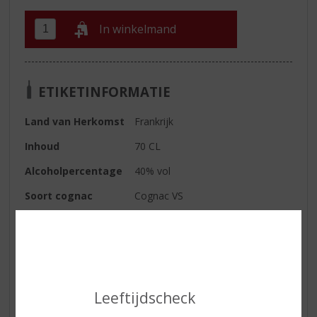
In winkelmand
ETIKETINFORMATIE
Land van Herkomst
Frankrijk
Inhoud
70 CL
Alcoholpercentage
40% vol
Soort cognac
Cognac VS
Kleur
Oud goud met naar de rand wat
honingkleurige flonkeringen.
Geur
Een fijn boeket van hazelnoten,
ananas, peer en, vanwege de
opvoeding op eiken, ook caramel.
Leeftijdscheck
Smaak
Zacht in de mond, rijk en