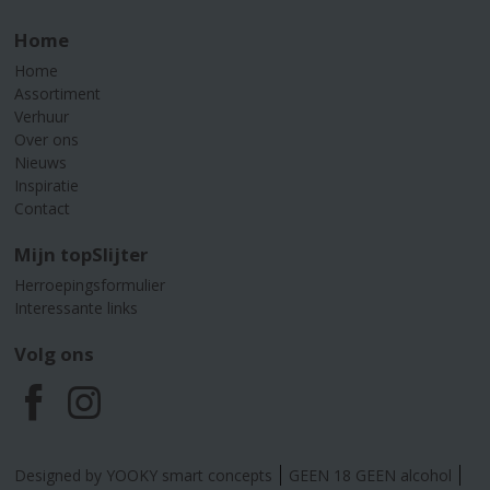
Home
Home
Assortiment
Verhuur
Over ons
Nieuws
Inspiratie
Contact
Mijn topSlijter
Herroepingsformulier
Interessante links
Volg ons
F
I
a
n
Designed by YOOKY smart concepts
GEEN 18 GEEN alcohol