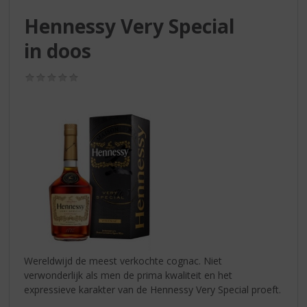
S
p
Hennessy Very Special
r
in doos
i
n
g
(0,0
/
n
5)
a
a
r
d
e
n
a
v
i
g
a
Wereldwijd de meest verkochte cognac. Niet
t
verwonderlijk als men de prima kwaliteit en het
i
expressieve karakter van de Hennessy Very Special proeft.
e