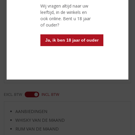
gedronken en dan naar wens
Wij vragen altijd naar uw
verwarmd of niet, net als cognac.
leeftijd, in de winkels en
Ook wordt het in Spanje wel met
ook online. Bent u 18 jaar
ijs gedronken of in de mix met
of ouder?
cola of verse jus d'orange
Ja, ik ben 18 jaar of ouder
Reviews
Schrijf een review
Er zijn nog geen reviews geplaatst voor dit product
EXCL. BTW
INCL. BTW
AANBIEDINGEN
WHISKY VAN DE MAAND
RUM VAN DE MAAND