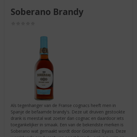
S
p
Soberano Brandy
r
i
(0,0
n
/
g
5)
n
a
a
r
d
e
n
a
v
i
g
Als tegenhanger van de Franse cognacs heeft men in
a
Spanje de befaamde brandy's. Deze uit druiven gestookte
t
drank is meestal wat zoeter dan cognac en daardoor iets
i
toegankelijker in smaak. Een van de bekendste merken is
e
Soberano wat gemaakt wordt door Gonzalez Byass. Deze