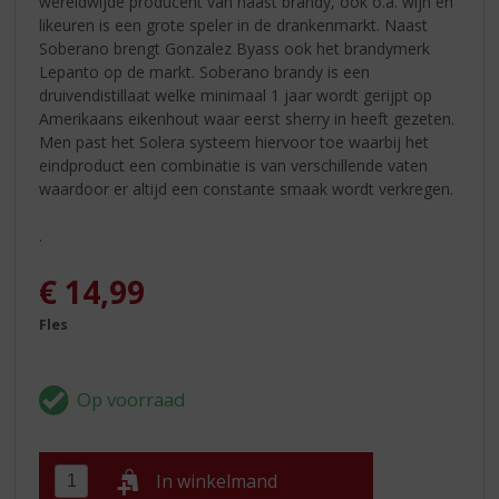
wereldwijde producent van naast brandy, ook o.a. wijn en
likeuren is een grote speler in de drankenmarkt. Naast
Soberano brengt Gonzalez Byass ook het brandymerk
Lepanto op de markt. Soberano brandy is een
druivendistillaat welke minimaal 1 jaar wordt gerijpt op
Amerikaans eikenhout waar eerst sherry in heeft gezeten.
Men past het Solera systeem hiervoor toe waarbij het
eindproduct een combinatie is van verschillende vaten
waardoor er altijd een constante smaak wordt verkregen.
.
€
14,99
Fles
In winkelmand