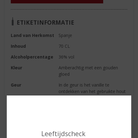
ETIKETINFORMATIE
Land van Herkomst
Spanje
Inhoud
70 CL
Alcoholpercentage
36% vol
Kleur
Amberachtig met een gouden
gloed
Geur
In de geur is het vanille te
ontdekken van het gebruikte hout
met daarnaast gedroogd fruit.
Smaak
De smaak is zacht, rond en
soepel met wat noten, vanille en
iets toffee.
Serveertip
Soberano kan puur worden
Leeftijdscheck