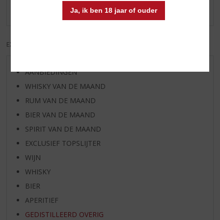
Er zijn nog geen reviews geplaatst voor dit product
Ja, ik ben 18 jaar of ouder
EXCL. BTW
INCL. BTW
AANBIEDINGEN
WHISKY VAN DE MAAND
RUM VAN DE MAAND
BIER VAN DE MAAND
SPIRIT VAN DE MAAND
EXCLUSIEF TOPSLIJTER
WIJN
WHISKY
BIER
APERITIEF
GEDISTILLEERD OVERIG