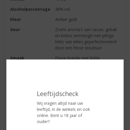
Alcoholpercentage
36% vol
Kleur
Amber gold
Geur
Zoete aroma's van cacao, gebak
en kokos vermengd met pittige
hints van eiken geperfectioneerd
door een frisse structuur
Smaak
Frisse brandy met lichte
houttonen.
Afdronk
Heerlijke afdronk
Serveertip
Heerlijk op een zomeravond op
een zomers terras.
Leeftijdscheck
Wij vragen altijd naar uw
leeftijd, in de winkels en ook
Reviews
online. Bent u 18 jaar of
ouder?
Schrijf een review