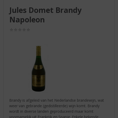
S
p
Jules Domet Brandy
r
Napoleon
i
n
g
(0,0
/
n
5)
a
a
r
d
e
n
a
v
i
g
a
Brandy is afgeleid van het Nederlandse brandewijn, wat
t
weer van gebrande (gedistilleerde) wijn komt. Brandy
i
wordt in diverse landen geproduceerd maar komt
e
voornamelijk uit Frankrijk en Spanje. Enkele bekende