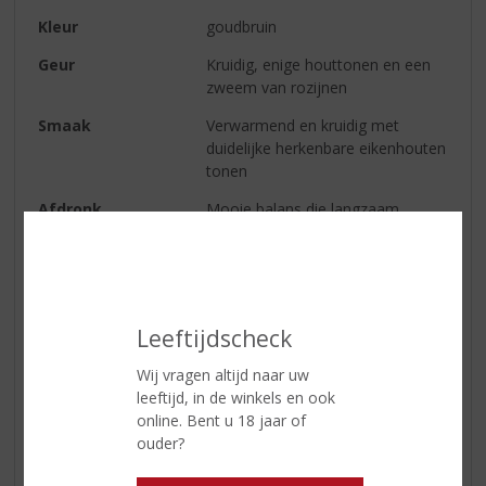
Kleur
goudbruin
Geur
Kruidig, enige houttonen en een
zweem van rozijnen
Smaak
Verwarmend en kruidig met
duidelijke herkenbare eikenhouten
tonen
Afdronk
Mooie balans die langzaam
afbouwt en je uitnodigt voor een
volgende slok
Serveertip
Puur met ijs of iets opgewarmd
met een lepeltje honing
Leeftijdscheck
Wij vragen altijd naar uw
Reviews
leeftijd, in de winkels en ook
online. Bent u 18 jaar of
ouder?
Schrijf een review
Er zijn nog geen reviews geplaatst voor dit product