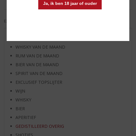
Ja, ik ben 18 jaar of ouder
EXCL. BTW
INCL. BTW
AANBIEDINGEN
WHISKY VAN DE MAAND
RUM VAN DE MAAND
BIER VAN DE MAAND
SPIRIT VAN DE MAAND
EXCLUSIEF TOPSLIJTER
WIJN
WHISKY
BIER
APERITIEF
GEDISTILLEERD OVERIG
SHOTJES