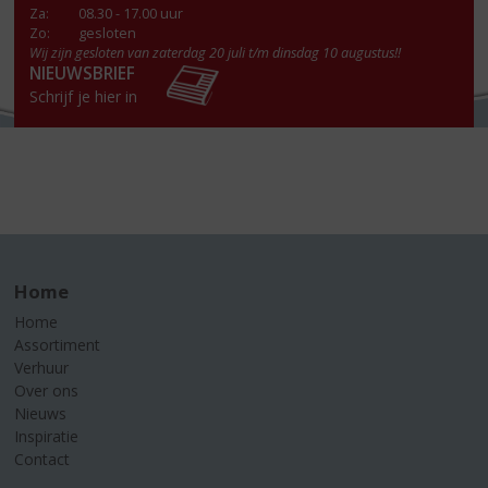
Za
:
08.30 - 17.00 uur
Zo:
gesloten
Wij zijn gesloten van zaterdag 20 juli t/m dinsdag 10 augustus!!
NIEUWSBRIEF
Schrijf je hier in
Home
Home
Assortiment
Verhuur
Over ons
Nieuws
Inspiratie
Contact