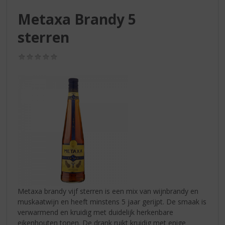
S
p
Metaxa Brandy 5
r
sterren
i
n
g
(0,0
/
n
5)
a
a
r
d
e
n
a
v
i
g
a
Metaxa brandy vijf sterren is een mix van wijnbrandy en
t
muskaatwijn en heeft minstens 5 jaar gerijpt. De smaak is
i
verwarmend en kruidig met duidelijk herkenbare
e
eikenhouten tonen. De drank ruikt kruidig met enige