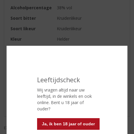
Alcoholpercentage
38% vol
Soort bitter
Kruidenlikeur
Soort likeur
Kruidenlikeur
Kleur
Helder
Smaak
Kruidig
Serveertip
Puur of met ijsblokjes
Leeftijdscheck
Reviews
Wij vragen altijd naar uw
leeftijd, in de winkels en ook
Schrijf een review
online. Bent u 18 jaar of
Er zijn nog geen reviews geplaatst voor dit product
ouder?
Ja, ik ben 18 jaar of ouder
EXCL. BTW
INCL. BTW