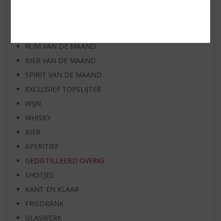
AANBIEDINGEN
WHISKY VAN DE MAAND
RUM VAN DE MAAND
BIER VAN DE MAAND
SPIRIT VAN DE MAAND
EXCLUSIEF TOPSLIJTER
WIJN
WHISKY
BIER
APERITIEF
GEDISTILLEERD OVERIG
SHOTJES
KANT EN KLAAR
FRISDRANK
GLASWERK