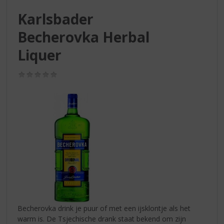
S
p
Karlsbader
r
Becherovka Herbal
i
n
Liquer
g
n
(0,0
a
/
a
5)
r
d
e
n
a
v
i
g
a
t
i
Becherovka drink je puur of met een ijsklontje als het
e
warm is. De Tsjechische drank staat bekend om zijn