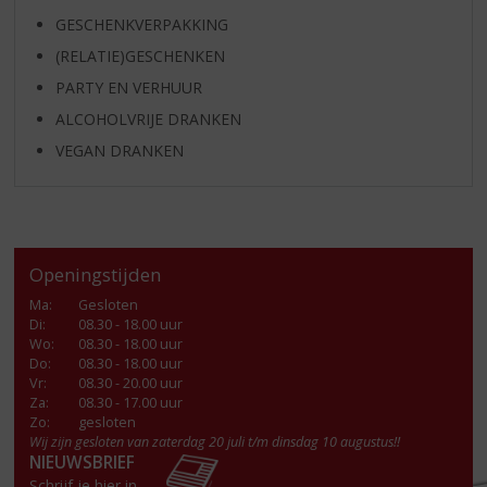
GESCHENKVERPAKKING
(RELATIE)GESCHENKEN
PARTY EN VERHUUR
ALCOHOLVRIJE DRANKEN
VEGAN DRANKEN
Openingstijden
Ma
:
Gesloten
Di
:
08.30 - 18.00 uur
Wo
:
08.30 - 18.00 uur
Do
:
08.30 - 18.00 uur
Vr
:
08.30 - 20.00 uur
Za
:
08.30 - 17.00 uur
Zo:
gesloten
Wij zijn gesloten van zaterdag 20 juli t/m dinsdag 10 augustus!!
NIEUWSBRIEF
Schrijf je hier in