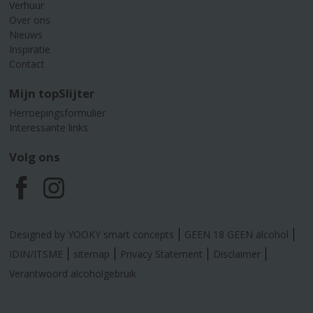
Verhuur
Over ons
Nieuws
Inspiratie
Contact
Mijn topSlijter
Herroepingsformulier
Interessante links
Volg ons
F
I
a
n
Designed by YOOKY smart concepts
GEEN 18 GEEN alcohol
c
s
IDIN/ITSME
sitemap
Privacy Statement
Disclaimer
Verantwoord alcoholgebruik
e
t