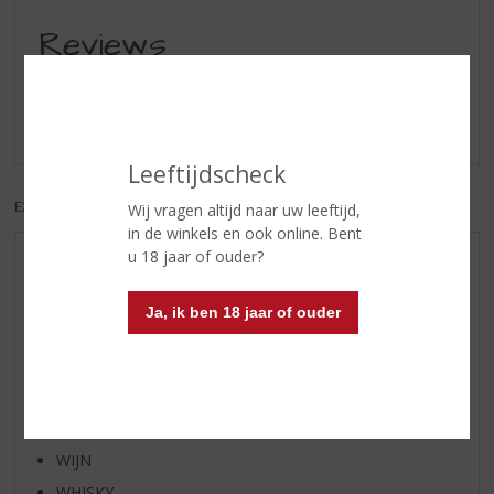
Reviews
Schrijf een review
Er zijn nog geen reviews geplaatst voor dit product
Leeftijdscheck
EXCL. BTW
INCL. BTW
Wij vragen altijd naar uw leeftijd,
in de winkels en ook online. Bent
u 18 jaar of ouder?
AANBIEDINGEN
WHISKY VAN DE MAAND
Ja, ik ben 18 jaar of ouder
RUM VAN DE MAAND
BIER VAN DE MAAND
SPIRIT VAN DE MAAND
EXCLUSIEF TOPSLIJTER
WIJN
WHISKY