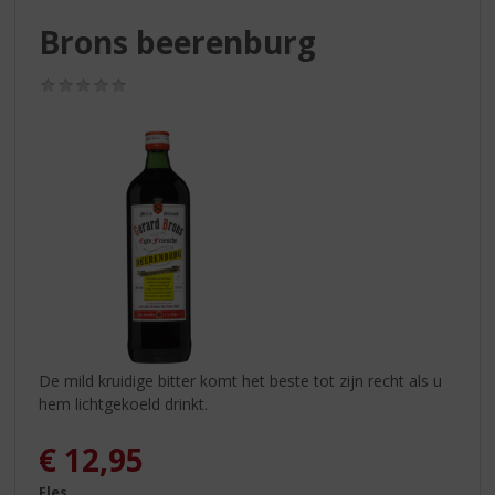
S
p
Brons beerenburg
r
i
(0,0
n
/
g
5)
n
a
a
r
d
e
n
a
v
i
g
De mild kruidige bitter komt het beste tot zijn recht als u
a
hem lichtgekoeld drinkt.
t
i
€
12,95
e
Fles