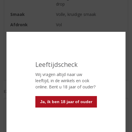
drop
Smaak
Volle, kruidige smaak
Afdronk
Vol
Reviews
Schrijf een review
Leeftijdscheck
Er zijn nog geen reviews geplaatst voor dit product
Wij vragen altijd naar uw
leeftijd, in de winkels en ook
online. Bent u 18 jaar of ouder?
EXCL. BTW
INCL. BTW
Ja, ik ben 18 jaar of ouder
AANBIEDINGEN
WHISKY VAN DE MAAND
RUM VAN DE MAAND