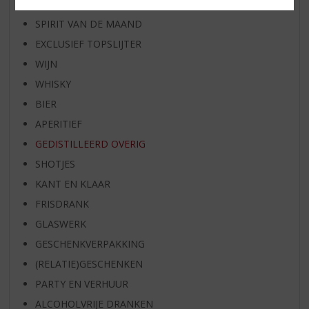
BIER VAN DE MAAND
SPIRIT VAN DE MAAND
EXCLUSIEF TOPSLIJTER
WIJN
WHISKY
BIER
APERITIEF
GEDISTILLEERD OVERIG
SHOTJES
KANT EN KLAAR
FRISDRANK
GLASWERK
GESCHENKVERPAKKING
(RELATIE)GESCHENKEN
PARTY EN VERHUUR
ALCOHOLVRIJE DRANKEN