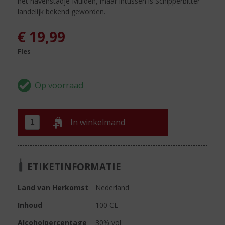
het havenstadje Muiden, maar intussen is Schipperbitter
landelijk bekend geworden.
€
19,99
Fles
In winkelmand
ETIKETINFORMATIE
Land van Herkomst
Nederland
Inhoud
100 CL
Alcoholpercentage
30% vol