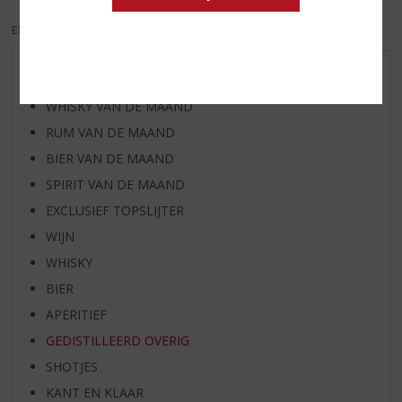
EXCL. BTW
INCL. BTW
AANBIEDINGEN
WHISKY VAN DE MAAND
RUM VAN DE MAAND
BIER VAN DE MAAND
SPIRIT VAN DE MAAND
EXCLUSIEF TOPSLIJTER
WIJN
WHISKY
BIER
APERITIEF
GEDISTILLEERD OVERIG
SHOTJES
KANT EN KLAAR