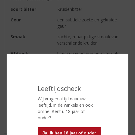
Soort bitter
Kruidenbitter
Geur
een subtiele zoete en gekruide
geur
Smaak
zachte, maar pittige smaak van
verschillende kruiden
Afdronk
lange en verwarmende afdronk
Serveertip
Heerlijk om puur van te genieten,
of lekker in de warme
chocolademelk
Leeftijdscheck
Reviews
Wij vragen altijd naar uw
leeftijd, in de winkels en ook
online. Bent u 18 jaar of
Schrijf een review
ouder?
Er zijn nog geen reviews geplaatst voor dit product
Ja, ik ben 18 jaar of ouder