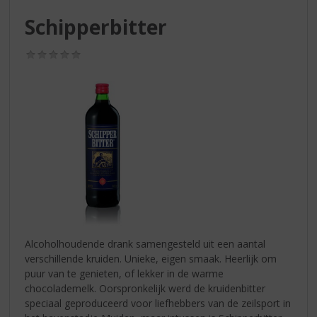
S
p
Schipperbitter
r
i
(0,0
n
/
g
5)
n
a
a
r
d
e
n
a
v
i
g
Alcoholhoudende drank samengesteld uit een aantal
a
verschillende kruiden. Unieke, eigen smaak. Heerlijk om
t
puur van te genieten, of lekker in de warme
i
chocolademelk. Oorspronkelijk werd de kruidenbitter
e
speciaal geproduceerd voor liefhebbers van de zeilsport in