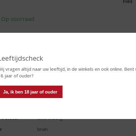
Fles
In winkelmand
Leeftijdscheck
ij vragen altijd naar uw leeftijd, in de winkels en ook online. Bent 
TIKETINFORMATIE
8 jaar of ouder?
d van Herkomst
Nederland
Ja, ik ben 18 jaar of ouder
oud
100 CL
oholpercentage
30% vol
t bitter
Beerenburg
r
bruin