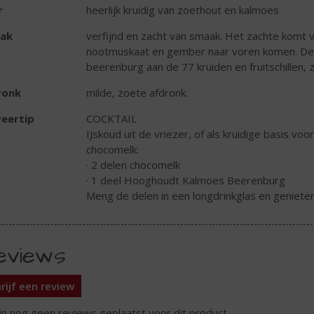
r
heerlijk kruidig van zoethout en kalmoes
ak
verfijnd en zacht van smaak. Het zachte komt 
nootmuskaat en gember naar voren komen. De 
beerenburg aan de 77 kruiden en fruitschillen, z
ronk
milde, zoete afdronk.
eertip
COCKTAIL
IJskoud uit de vriezer, of als kruidige basis vo
chocomelk:
· 2 delen chocomelk
· 1 deel Hooghoudt Kalmoes Beerenburg
Meng de delen in een longdrinkglas en geniete
eviews
rijf een review
ijn nog geen reviews geplaatst voor dit product