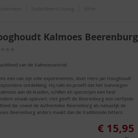
ORTIMENT
Rademaker
Gedistilleerd Overig
Bitter
ooghoudt Kalmoes Beerenburg
(0,0
/
5)
achtheid van de Kalmoeswortel
ens een van zijn vele experimenten, doet Hero Jan Hooghoudt
bijzondere ontdekking. Hij ruikt en proeft dat het toevoegen
kalmoes aan de kruiden, schillen en specerijen een heel
ondere smaak oplevert. Het geeft de Beerenburg een verfijnde
theid die zowel de Authentieke Beerenburg als natuurlijk de
oes Beerenburg anders maakt dan de traditionele bitters.
€
15,95