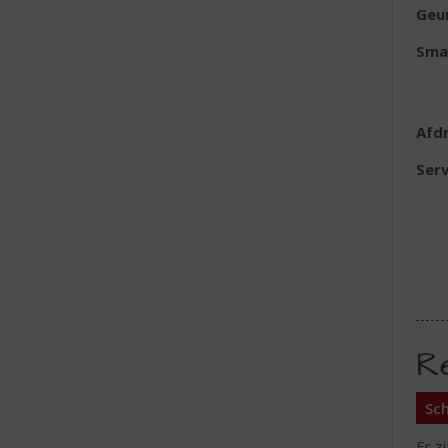
Geu
Sma
Afd
Serv
R
Sch
Er z