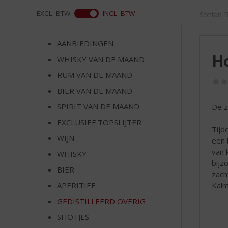
d
S
ASS
EXCL. BTW
INCL. BTW
Stefan 
p
r
AANBIEDINGEN
i
H
n
WHISKY VAN DE MAAND
g
RUM VAN DE MAAND
n
BIER VAN DE MAAND
a
a
SPIRIT VAN DE MAAND
De z
r
EXCLUSIEF TOPSLIJTER
d
Tijd
e
WIJN
een 
n
van 
WHISKY
a
bijz
v
BIER
zach
i
Kalm
APERITIEF
g
GEDISTILLEERD OVERIG
a
t
SHOTJES
i