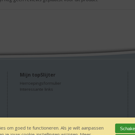
Mijn topSlijter
Herroepingsformulier
Interessante links
es om goed te functioneren. Als je wilt aanpassen
Schakel
 je jouw cookie-instellingen wijzigen. Meer
GEEN 18 GEEN alcohol
IDIN/ITSME
sitemap
Privacy Statement
Dis