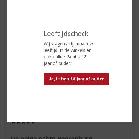
Er is geen betere!
Van alle kruidenbitters is Weduwe Joustra voor mij dé
grote favoriet! Top!
Leeftijdscheck
Jo Willy
Wij vragen altijd naar uw
27-04-2021
leeftijd, in de winkels en
(5,0
ook online. Bent u 18
/
5)
jaar of ouder?
Hééééérlijk!!
Heb diverse Berenburgers geproefd, maar de enige echte
Ja, ik ben 18 jaar of ouder
slaat echt alles.
Selleke
01-09-2019
(5,0
/
5)
De enige echte Beerenburg