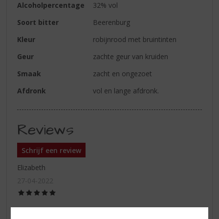
Alcoholpercentage
32% vol
Soort bitter
Beerenburg
Kleur
robijnrood met bruintinten
Geur
zachte geur van kruiden
Smaak
zacht en ongezoet
Afdronk
vol en lange afdronk.
Reviews
Schrijf een review
Elizabeth
27-04-2022
(5,0
/
5)