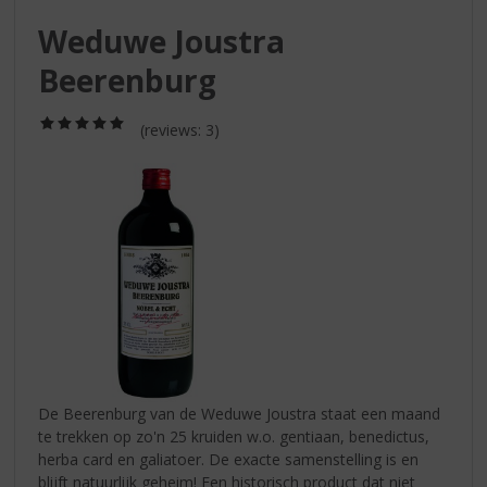
S
p
Weduwe Joustra
r
Beerenburg
i
n
g
(5,0
(reviews: 3)
/
n
5)
a
a
r
d
e
n
a
v
i
g
a
De Beerenburg van de Weduwe Joustra staat een maand
t
te trekken op zo'n 25 kruiden w.o. gentiaan, benedictus,
i
herba card en galiatoer. De exacte samenstelling is en
e
blijft natuurlijk geheim! Een historisch product dat niet