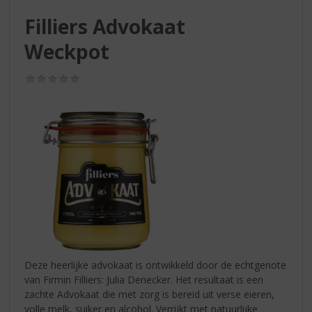
S
p
Filliers Advokaat
r
Weckpot
i
n
g
(0,0
/
n
5)
a
a
r
d
e
n
a
v
i
g
a
Deze heerlijke advokaat is ontwikkeld door de echtgenote
t
van Firmin Filliers: Julia Denecker. Het resultaat is een
i
zachte Advokaat die met zorg is bereid uit verse eieren,
e
volle melk, suiker en alcohol. Verrijkt met natuurlijke