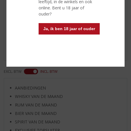
leeftijd, in de winkels en ook
serveren bij uw toetje
online. Bent u 18 jaar of
ouder?
Reviews
Ja, ik ben 18 jaar of ouder
Schrijf een review
Er zijn nog geen reviews geplaatst voor dit product
EXCL. BTW
INCL. BTW
AANBIEDINGEN
WHISKY VAN DE MAAND
RUM VAN DE MAAND
BIER VAN DE MAAND
SPIRIT VAN DE MAAND
EXCLUSIEF TOPSLIJTER