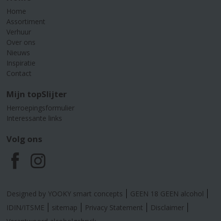
Home
Assortiment
Verhuur
Over ons
Nieuws
Inspiratie
Contact
Mijn topSlijter
Herroepingsformulier
Interessante links
Volg ons
F
I
a
n
Designed by YOOKY smart concepts
GEEN 18 GEEN alcohol
c
s
IDIN/ITSME
sitemap
Privacy Statement
Disclaimer