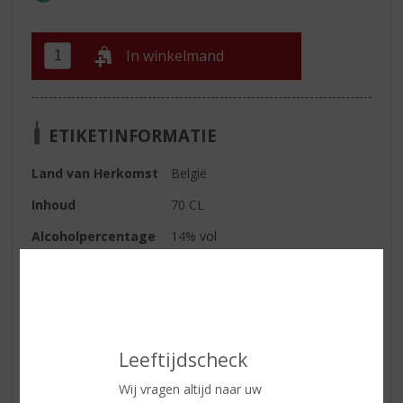
In winkelmand
ETIKETINFORMATIE
Land van Herkomst
België
Inhoud
70 CL
Alcoholpercentage
14% vol
Kleur
geel
Geur
natuurlijke aroma's
Smaak
een zachte advokaat die met zorg
is bereid uit verse eieren, volle
Leeftijdscheck
melk, suiker en alcohol
Wij vragen altijd naar uw
Wijn-spijs
heerlijk om op te lepelen of te