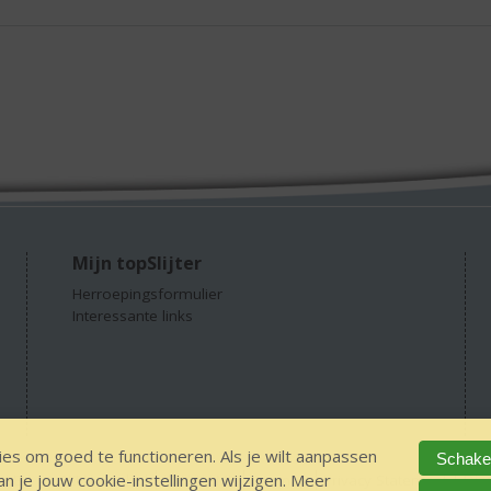
Mijn topSlijter
Herroepingsformulier
Interessante links
es om goed te functioneren. Als je wilt aanpassen
Schakel
 je jouw cookie-instellingen wijzigen. Meer
GEEN 18 GEEN alcohol
IDIN/ITSME
sitemap
Privacy Statement
Dis