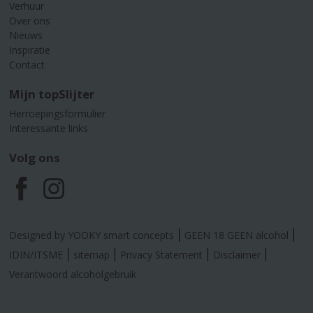
Verhuur
Over ons
Nieuws
Inspiratie
Contact
Mijn topSlijter
Herroepingsformulier
Interessante links
Volg ons
F
I
a
n
Designed by YOOKY smart concepts
GEEN 18 GEEN alcohol
c
s
IDIN/ITSME
sitemap
Privacy Statement
Disclaimer
Verantwoord alcoholgebruik
e
t