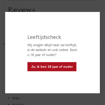
Reviews
Schrijf een review
Er zijn nog geen reviews geplaatst voor dit product
Leeftijdscheck
EXCL. BTW
INCL. BTW
Wij vragen altijd naar uw leeftijd,
in de winkels en ook online. Bent
u 18 jaar of ouder?
AANBIEDINGEN
WHISKY VAN DE MAAND
Ja, ik ben 18 jaar of ouder
RUM VAN DE MAAND
BIER VAN DE MAAND
SPIRIT VAN DE MAAND
EXCLUSIEF TOPSLIJTER
WIJN
WHISKY