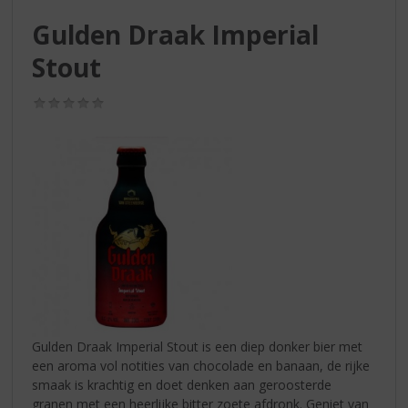
S
p
Gulden Draak Imperial
r
Stout
i
n
g
(0,0
/
n
5)
a
a
r
d
e
n
a
v
i
g
a
Gulden Draak Imperial Stout is een diep donker bier met
t
een aroma vol notities van chocolade en banaan, de rijke
i
smaak is krachtig en doet denken aan geroosterde
e
granen met een heerlijke bitter zoete afdronk. Geniet van