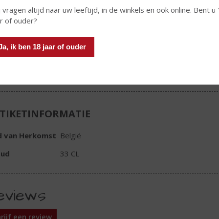
Fles
 vragen altijd naar uw leeftijd, in de winkels en ook online. Bent u
ar of ouder?
Ja, ik ben 18 jaar of ouder
In winkelmand
TIKETINFORMATIE
d van Herkomst
België
oud
33 CL
eviews
rijf een review