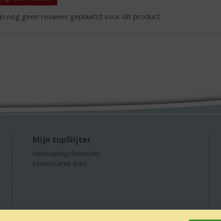
ijn nog geen reviews geplaatst voor dit product
Mijn topSlijter
Herroepingsformulier
Interessante links