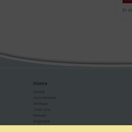
Er z
Home
Home
Assortiment
Verhuur
Over ons
Nieuws
Inspiratie
Contact