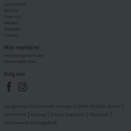
Assortiment
Verhuur
Over ons
Nieuws
Inspiratie
Contact
Mijn topSlijter
Herroepingsformulier
Interessante links
Volg ons
F
I
a
n
Designed by YOOKY smart concepts
GEEN 18 GEEN alcohol
c
s
IDIN/ITSME
sitemap
Privacy Statement
Disclaimer
Verantwoord alcoholgebruik