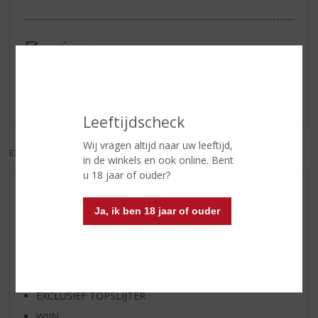
Reviews
Schrijf een review
Er zijn nog geen reviews geplaatst voor dit product
Leeftijdscheck
Wij vragen altijd naar uw leeftijd,
EXCL. BTW
INCL. BTW
in de winkels en ook online. Bent
u 18 jaar of ouder?
AANBIEDINGEN
Ja, ik ben 18 jaar of ouder
WHISKY VAN DE MAAND
RUM VAN DE MAAND
BIER VAN DE MAAND
SPIRIT VAN DE MAAND
EXCLUSIEF TOPSLIJTER
WIJN