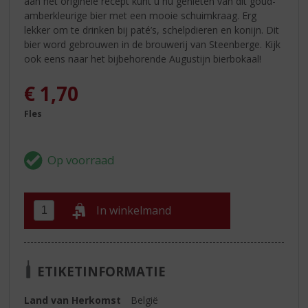
aan het originele recept kunt u nu genieten van dit goud-
amberkleurige bier met een mooie schuimkraag. Erg
lekker om te drinken bij paté’s, schelpdieren en konijn. Dit
bier word gebrouwen in de brouwerij van Steenberge. Kijk
ook eens naar het bijbehorende Augustijn bierbokaal!
€
1,70
Fles
In winkelmand
ETIKETINFORMATIE
Land van Herkomst
België