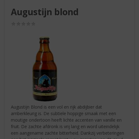
S
p
Augustijn blond
r
i
(0,0
n
/
g
5)
n
a
a
r
d
e
n
a
v
i
g
Augustijn Blond is een vol en rijk abdijbier dat
a
amberkleurig is. De subtiele hoppige smaak met een
t
moutige ondertoon heeft lichte accenten van vanille en
i
fruit. De zachte afdronk is vrij lang en word uiteindelijk
e
een aangename zachte bitterheid. Dankzij verbeteringen