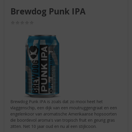
S
p
Brewdog Punk IPA
r
i
(0,0
n
/
g
5)
n
a
a
r
d
e
n
a
v
i
g
Brewdog Punk IPA is zoals dat zo mooi heet het
a
vlaggenschip, een dijk van een moutruggengraat en een
t
engelenkoor van aromatische Amerikaanse hopsoorten
i
die boordevol aroma's van tropisch fruit en geurig gras
e
zitten. Net 10 jaar oud en nu al een stijlicoon.