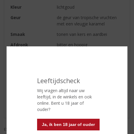
Kleur
lichtgoud
Geur
de geur van tropische vruchten
met een vleugje karamel
Smaak
tonen van kers en aardbei
Afdronk
bitter en hoppig
Wijn-spijs
lekker bij kruidig eten en bij een
hamburger van de BBQ
Leeftijdscheck
Reviews
Wij vragen altijd naar uw
leeftijd, in de winkels en ook
Schrijf een review
online. Bent u 18 jaar of
Er zijn nog geen reviews geplaatst voor dit product
ouder?
Ja, ik ben 18 jaar of ouder
EXCL. BTW
INCL. BTW