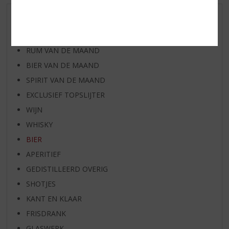
AANBIEDINGEN
WHISKY VAN DE MAAND
RUM VAN DE MAAND
BIER VAN DE MAAND
SPIRIT VAN DE MAAND
EXCLUSIEF TOPSLIJTER
WIJN
WHISKY
BIER
APERITIEF
GEDISTILLEERD OVERIG
SHOTJES
KANT EN KLAAR
FRISDRANK
GLASWERK