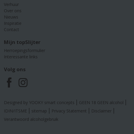
Verhuur
Over ons
Nieuws
Inspiratie
Contact
Mijn topSlijter
Herroepingsformulier
Interessante links
Volg ons
F
I
a
n
Designed by YOOKY smart concepts
GEEN 18 GEEN alcohol
c
s
IDIN/ITSME
sitemap
Privacy Statement
Disclaimer
Verantwoord alcoholgebruik
e
t