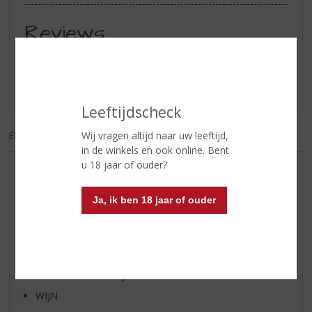
Reviews
Schrijf een review
Er zijn nog geen reviews geplaatst voor dit product
Leeftijdscheck
Wij vragen altijd naar uw leeftijd,
EXCL. BTW
INCL. BTW
in de winkels en ook online. Bent
u 18 jaar of ouder?
AANBIEDINGEN
WHISKY VAN DE MAAND
Ja, ik ben 18 jaar of ouder
RUM VAN DE MAAND
BIER VAN DE MAAND
SPIRIT VAN DE MAAND
EXCLUSIEF TOPSLIJTER
WIJN