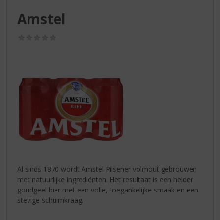
S
p
Amstel
r
i
(0,0
n
/
g
5)
n
a
a
r
d
e
n
a
v
i
g
Al sinds 1870 wordt Amstel Pilsener volmout gebrouwen
a
met natuurlijke ingrediënten. Het resultaat is een helder
t
goudgeel bier met een volle, toegankelijke smaak en een
i
stevige schuimkraag.
e