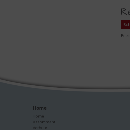
R
Sch
Er z
Home
Home
Assortiment
Verhuur