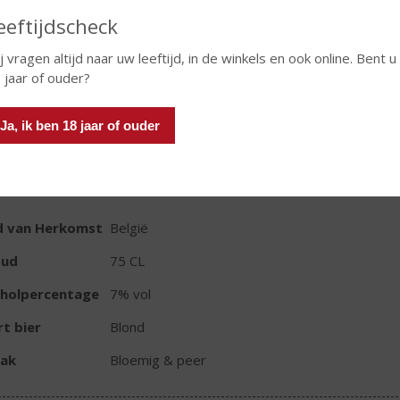
eeftijdscheck
j vragen altijd naar uw leeftijd, in de winkels en ook online. Bent u
 jaar of ouder?
In winkelmand
Ja, ik ben 18 jaar of ouder
TIKETINFORMATIE
d van Herkomst
België
oud
75 CL
oholpercentage
7% vol
t bier
Blond
ak
Bloemig & peer