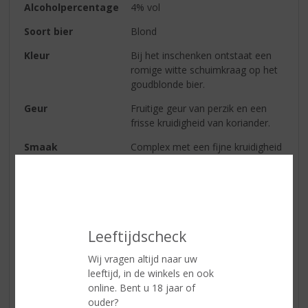
Alcoholpercentage
4% vol
Soort bier
Blond
Kleur
Bij het inschenken ontstaat een
romige witte schuimkraag op het
goudblonde bier.
Geur
Fruitige geur van perzik en een
frisse kruidigheid van koriander.
Smaak
Complex met een fijne kruidigheid
en aangenaam bittertje. Hints van
meloen en citrus met een beetje
koriander.
Afdronk
De afdronk is fris en licht droog,
waarbij de hopbitters zich nog
Leeftijdscheck
even duidelijk laten gelden.
Wij vragen altijd naar uw
leeftijd, in de winkels en ook
online. Bent u 18 jaar of
Reviews
ouder?