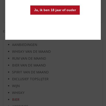
Schrijf een review
Ja, ik ben 18 jaar of ouder
Er zijn nog geen reviews geplaatst voor dit product
EXCL. BTW
INCL. BTW
AANBIEDINGEN
WHISKY VAN DE MAAND
RUM VAN DE MAAND
BIER VAN DE MAAND
SPIRIT VAN DE MAAND
EXCLUSIEF TOPSLIJTER
WIJN
WHISKY
BIER