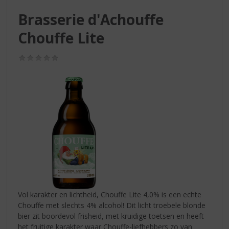
S
p
Brasserie d'Achouffe
r
Chouffe Lite
i
n
g
(0,0
/
n
5)
a
a
r
d
e
n
a
v
i
g
a
Vol karakter en lichtheid, Chouffe Lite 4,0% is een echte
t
Chouffe met slechts 4% alcohol! Dit licht troebele blonde
i
bier zit boordevol frisheid, met kruidige toetsen en heeft
e
het fruitige karakter waar Chouffe-liefhebbers zo van