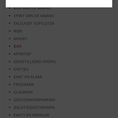
RUM VAN DE MAAND
BIER VAN DE MAAND
SPIRIT VAN DE MAAND
EXCLUSIEF TOPSLIJTER
WIJN
WHISKY
BIER
APERITIEF
GEDISTILLEERD OVERIG
SHOTJES
KANT EN KLAAR
FRISDRANK
GLASWERK
GESCHENKVERPAKKING
(RELATIE)GESCHENKEN
PARTY EN VERHUUR