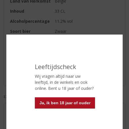
Land van Herkomst
België
Inhoud
33 CL
Alcoholpercentage
11.2% vol
Soort bier
Zwaar
Reviews
Leeftijdscheck
Schrijf een review
Wij vragen altijd naar uw
Er zijn nog geen reviews geplaatst voor dit product
leeftijd, in de winkels en ook
online. Bent u 18 jaar of ouder?
EXCL. BTW
INCL. BTW
Ja, ik ben 18 jaar of ouder
AANBIEDINGEN
WHISKY VAN DE MAAND