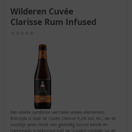
S
p
Wilderen Cuvée
r
Clarisse Rum Infused
i
n
g
(0,0
/
n
5)
a
a
r
d
e
n
a
v
i
g
a
Een unieke symbiose van twee unieke elementen.
t
Enerzijds is daar de Cuvée Clarisse 9,2% Vol. Alc., die de
i
voorbije jaren reeds een geweldig succes kende en
e
meermaals is bekroond met de Gouden medaille op de