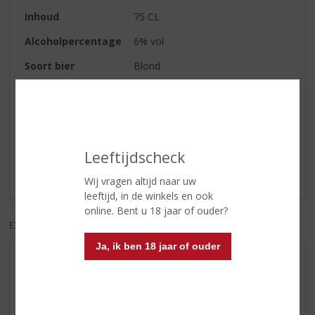
Inhoud
75 CL
Alcoholpercentage
6% vol
Soort bier
Blond
Reviews
Schrijf een review
Leeftijdscheck
Er zijn nog geen reviews geplaatst voor dit product
Wij vragen altijd naar uw
leeftijd, in de winkels en ook
online. Bent u 18 jaar of ouder?
EXCL. BTW
INCL. BTW
Ja, ik ben 18 jaar of ouder
AANBIEDINGEN
WHISKY VAN DE MAAND
RUM VAN DE MAAND