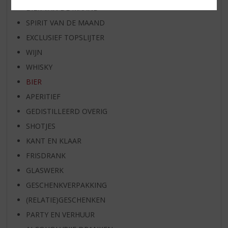
BIER VAN DE MAAND
SPIRIT VAN DE MAAND
EXCLUSIEF TOPSLIJTER
WIJN
WHISKY
BIER
APERITIEF
GEDISTILLEERD OVERIG
SHOTJES
KANT EN KLAAR
FRISDRANK
GLASWERK
GESCHENKVERPAKKING
(RELATIE)GESCHENKEN
PARTY EN VERHUUR