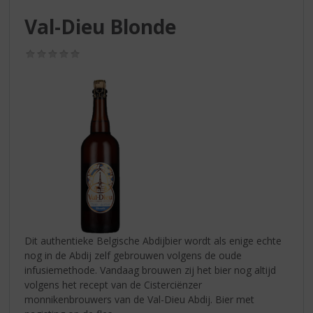
S
p
Val-Dieu Blonde
r
i
(0,0
n
/
g
5)
n
a
a
r
d
e
n
a
v
i
g
Dit authentieke Belgische Abdijbier wordt als enige echte
a
nog in de Abdij zelf gebrouwen volgens de oude
t
infusiemethode. Vandaag brouwen zij het bier nog altijd
i
volgens het recept van de Cisterciënzer
e
monnikenbrouwers van de Val-Dieu Abdij. Bier met