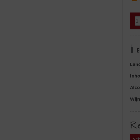
E
Lan
Inh
Alc
Wijn
R
Sch