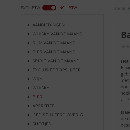
d
S
ASS
EXCL. BTW
INCL. BTW
Stefan 
p
r
AANBIEDINGEN
i
Ba
n
WHISKY VAN DE MAAND
g
RUM VAN DE MAAND
n
BIER VAN DE MAAND
a
a
SPIRIT VAN DE MAAND
Het 
r
Isaa
EXCLUSIEF TOPSLIJTER
d
gebo
e
WIJN
met 
n
opdr
WHISKY
a
hoek
v
BIER
cl., 
i
APERITIEF
g
Isaa
GEDISTILLEERD OVERIG
a
de d
t
SHOTJES
besc
i