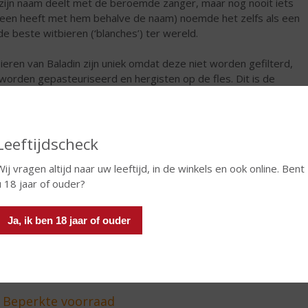
 zijn naam deelt met de beroemde zanger, maar nog nooit iets
en heeft met hem behalve de naam) noemde het zelfs als een
de beste witbieren (‘blanches’) ter wereld.
ieren van Baladin zijn uniek omdat deze niet worden gefilterd,
 worden gepasteuriseerd en hergisten op de fles. Dit is de
n dat het bier langzaam evolueert waardoor er een natuurlijke
atie in smaak ontstaat. Om de kwaliteit van de bieren te
borgen, is een relatief lang proces nodig. Bij de meeste bieren
 het drie maanden om de bieren te maken: één maand
Leeftijdscheck
bereiding, één maand hergisting en één maand stabilisatie. Teo
Wij vragen altijd naar uw leeftijd, in de winkels en ook online. Bent
 bier als een ambachtsproduct dat bij voorkeur gecombineerd
u 18 jaar of ouder?
t met eten.
€
8,99
Ja, ik ben 18 jaar of ouder
Fles
Huidige voorraad: 5