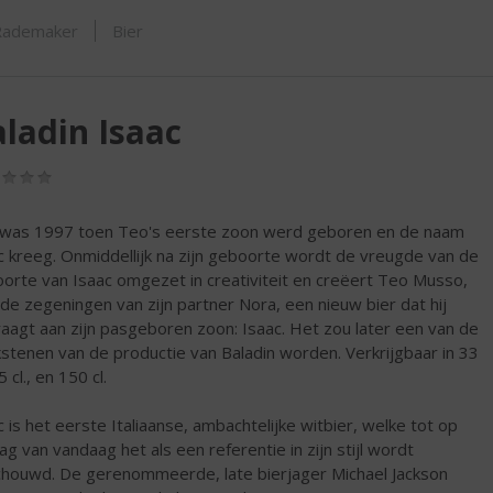
ORTIMENT
Rademaker
Bier
ladin Isaac
(0,0
/
5)
was 1997 toen Teo's eerste zoon werd geboren en de naam
c kreeg. Onmiddellijk na zijn geboorte wordt de vreugde van de
orte van Isaac omgezet in creativiteit en creëert Teo Musso,
de zegeningen van zijn partner Nora, een nieuw bier dat hij
aagt aan zijn pasgeboren zoon: Isaac. Het zou later een van de
stenen van de productie van Baladin worden. Verkrijgbaar in 33
75 cl., en 150 cl.
c is het eerste Italiaanse, ambachtelijke witbier, welke tot op
ag van vandaag het als een referentie in zijn stijl wordt
houwd. De gerenommeerde, late bierjager Michael Jackson