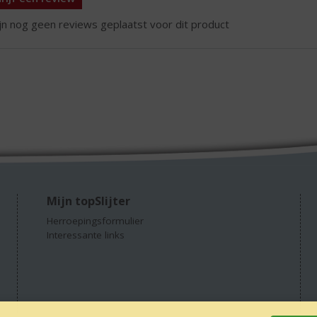
ijn nog geen reviews geplaatst voor dit product
Mijn topSlijter
Herroepingsformulier
Interessante links