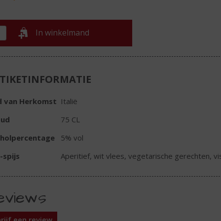
In winkelmand
TIKETINFORMATIE
d van Herkomst
Italië
oud
75 CL
oholpercentage
5% vol
-spijs
Aperitief, wit vlees, vegetarische gerechten, vi
eviews
rijf een review