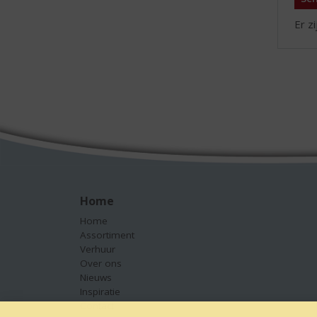
Er z
Home
Home
Assortiment
Verhuur
Over ons
Nieuws
Inspiratie
Contact