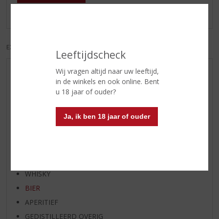
Er zijn nog geen reviews geplaatst voor dit product
EXCL. BTW
INCL. BTW
Leeftijdscheck
Wij vragen altijd naar uw leeftijd,
AANBIEDINGEN
in de winkels en ook online. Bent
WHISKY VAN DE MAAND
u 18 jaar of ouder?
RUM VAN DE MAAND
BIER VAN DE MAAND
Ja, ik ben 18 jaar of ouder
SPIRIT VAN DE MAAND
EXCLUSIEF TOPSLIJTER
WIJN
WHISKY
BIER
APERITIEF
GEDISTILLEERD OVERIG