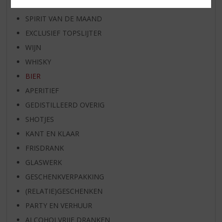
BIER VAN DE MAAND
SPIRIT VAN DE MAAND
EXCLUSIEF TOPSLIJTER
WIJN
WHISKY
BIER
APERITIEF
GEDISTILLEERD OVERIG
SHOTJES
KANT EN KLAAR
FRISDRANK
GLASWERK
GESCHENKVERPAKKING
(RELATIE)GESCHENKEN
PARTY EN VERHUUR
ALCOHOLVRIJE DRANKEN