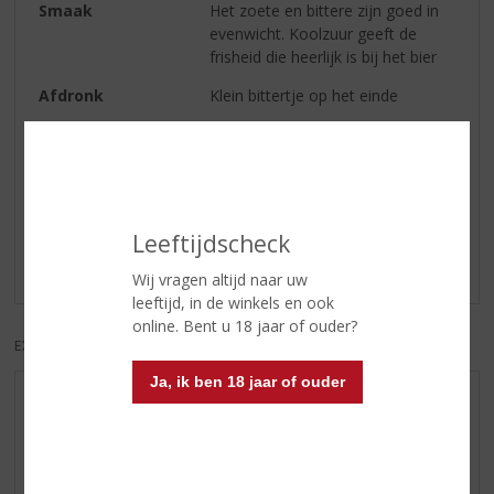
Smaak
Het zoete en bittere zijn goed in
evenwicht. Koolzuur geeft de
frisheid die heerlijk is bij het bier
Afdronk
Klein bittertje op het einde
Reviews
Schrijf een review
Leeftijdscheck
Er zijn nog geen reviews geplaatst voor dit product
Wij vragen altijd naar uw
leeftijd, in de winkels en ook
online. Bent u 18 jaar of ouder?
EXCL. BTW
INCL. BTW
Ja, ik ben 18 jaar of ouder
AANBIEDINGEN
WHISKY VAN DE MAAND
RUM VAN DE MAAND