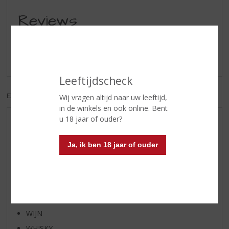
Reviews
Schrijf een review
Er zijn nog geen reviews geplaatst voor dit product
Leeftijdscheck
EXCL. BTW
INCL. BTW
Wij vragen altijd naar uw leeftijd,
in de winkels en ook online. Bent
u 18 jaar of ouder?
AANBIEDINGEN
WHISKY VAN DE MAAND
Ja, ik ben 18 jaar of ouder
RUM VAN DE MAAND
BIER VAN DE MAAND
SPIRIT VAN DE MAAND
EXCLUSIEF TOPSLIJTER
WIJN
WHISKY