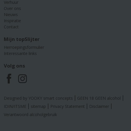
Verhuur
Over ons
Nieuws
Inspiratie
Contact
Mijn topSlijter
Herroepingsformulier
Interessante links
Volg ons
F
I
a
n
Designed by YOOKY smart concepts
GEEN 18 GEEN alcohol
c
s
IDIN/ITSME
sitemap
Privacy Statement
Disclaimer
Verantwoord alcoholgebruik
e
t