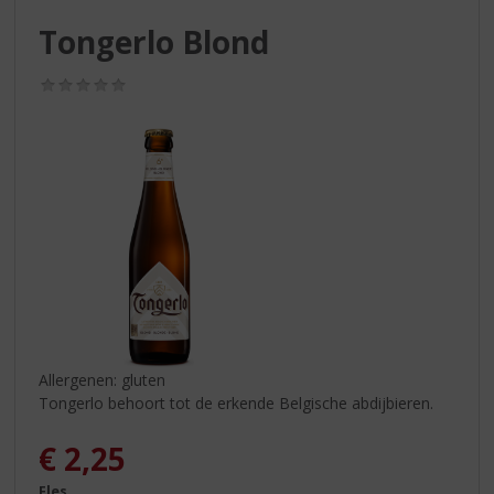
S
p
Tongerlo Blond
r
i
(0,0
n
/
g
5)
n
a
a
r
d
e
n
a
v
i
g
Allergenen: gluten
a
Tongerlo behoort tot de erkende Belgische abdijbieren.
t
i
€
2,25
e
Fles