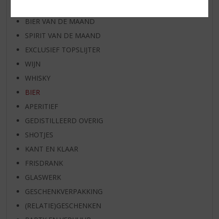
RUM VAN DE MAAND
BIER VAN DE MAAND
SPIRIT VAN DE MAAND
EXCLUSIEF TOPSLIJTER
WIJN
WHISKY
BIER
APERITIEF
GEDISTILLEERD OVERIG
SHOTJES
KANT EN KLAAR
FRISDRANK
GLASWERK
GESCHENKVERPAKKING
(RELATIE)GESCHENKEN