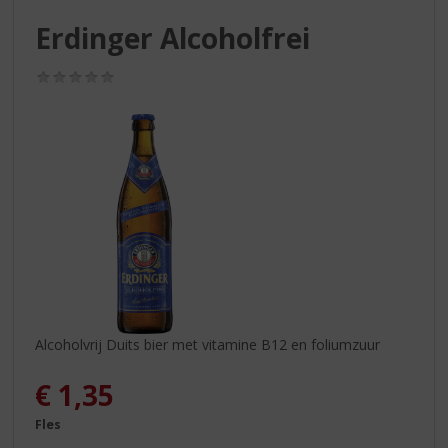
S
p
Erdinger Alcoholfrei
r
i
(0,0
n
/
g
5)
n
a
a
r
d
e
n
a
v
i
g
Alcoholvrij Duits bier met vitamine B12 en foliumzuur
a
t
€
1,35
i
e
Fles