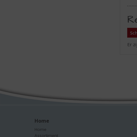
R
Sch
Er z
Home
Home
Assortiment