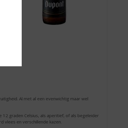
uitigheid. Al met al een evenwichtig maar wel
12 graden Celsius, als aperitief, of als begeleider
rd vlees en verschillende kazen.