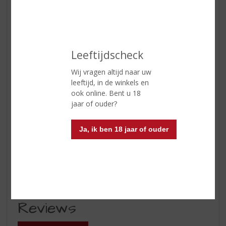
In winkelmand
Leeftijdscheck
Wij vragen altijd naar uw
leeftijd, in de winkels en
ETIKETINFORMATIE
ook online. Bent u 18
jaar of ouder?
Land van Herkomst
België
Ja, ik ben 18 jaar of ouder
Inhoud
33 CL
Alcoholpercentage
5.8% vol
Soort bier
Trappist
Reviews