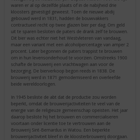
waren er al op dezelfde plaats of in de nabijheid drie
kloosters gevestigd geweest. Toen de nieuwe abdij
gebouwd werd in 1831, hadden de bouwvakkers
contractueel recht op twee glazen bier per dag. Om geld
uit te sparen besloten de paters de drank zelf te brouwen.
Dit bier was echter niet het Westvleteren van vandaag,
maar een variant met een alcoholpercentage van amper 2
procent. Later begonnen de paters trappist te brouwen
om in hun levensonderhoud te voorzien. Omstreeks 1900
schafte de brouwerij een vrachtwagen aan voor de
bezorging. De bierverkoop begon reeds in 1838. De
brouwerij werd in 1871 gemoderniseerd en overleefde
beide wereldoorlogen.
In 1945 besliste de abt dat de productie zou worden
beperkt, omdat de brouwerijactiviteiten te veel van de
energie van de religieuze gemeenschap opeisten. Het jaar
daarop besliste hij het brouwen en commercialiseren
voortaan onder licentie toe te vertrouwen aan de
Brouwerij Sint-Bernardus in Watou. Een beperkte
brouwerijactiviteit bleef in de kloosterbrouwerij doorgaan.