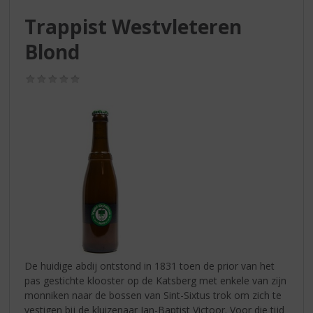
S
p
Trappist Westvleteren
r
Blond
i
n
g
(0,0
/
n
5)
a
a
r
d
e
n
a
v
i
g
a
De huidige abdij ontstond in 1831 toen de prior van het
t
pas gestichte klooster op de Katsberg met enkele van zijn
i
monniken naar de bossen van Sint-Sixtus trok om zich te
e
vestigen bij de kluizenaar Jan-Baptist Victoor. Voor die tijd