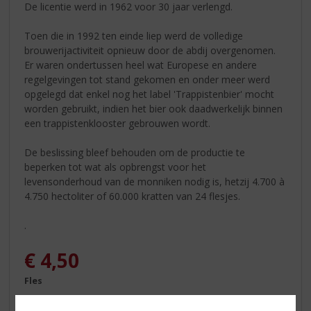
De licentie werd in 1962 voor 30 jaar verlengd.
Toen die in 1992 ten einde liep werd de volledige
brouwerijactiviteit opnieuw door de abdij overgenomen.
Er waren ondertussen heel wat Europese en andere
regelgevingen tot stand gekomen en onder meer werd
opgelegd dat enkel nog het label 'Trappistenbier' mocht
worden gebruikt, indien het bier ook daadwerkelijk binnen
een trappistenklooster gebrouwen wordt.
De beslissing bleef behouden om de productie te
beperken tot wat als opbrengst voor het
levensonderhoud van de monniken nodig is, hetzij 4.700 à
4.750 hectoliter of 60.000 kratten van 24 flesjes.
.
€
4,50
Fles