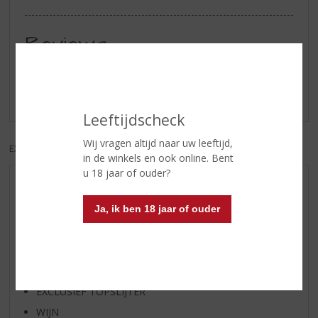
Reviews
Schrijf een review
Er zijn nog geen reviews geplaatst voor dit product
Leeftijdscheck
Wij vragen altijd naar uw leeftijd,
EXCL. BTW
INCL. BTW
in de winkels en ook online. Bent
u 18 jaar of ouder?
AANBIEDINGEN
WHISKY VAN DE MAAND
Ja, ik ben 18 jaar of ouder
RUM VAN DE MAAND
BIER VAN DE MAAND
SPIRIT VAN DE MAAND
EXCLUSIEF TOPSLIJTER
WIJN