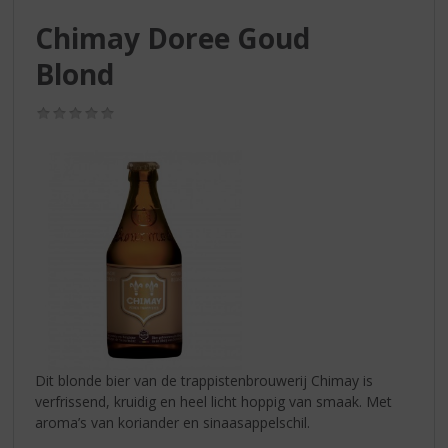
S
p
Chimay Doree Goud
r
Blond
i
n
g
(0,0
/
n
5)
a
a
r
d
e
n
a
v
i
g
a
Dit blonde bier van de trappistenbrouwerij Chimay is
t
verfrissend, kruidig en heel licht hoppig van smaak. Met
i
aroma’s van koriander en sinaasappelschil.
e