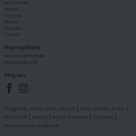
Assortiment
Verhuur
Over ons
Nieuws
Inspiratie
Contact
Mijn topSlijter
Herroepingsformulier
Interessante links
Volg ons
F
I
a
n
Designed by YOOKY smart concepts
GEEN 18 GEEN alcohol
c
s
IDIN/ITSME
sitemap
Privacy Statement
Disclaimer
Verantwoord alcoholgebruik
e
t