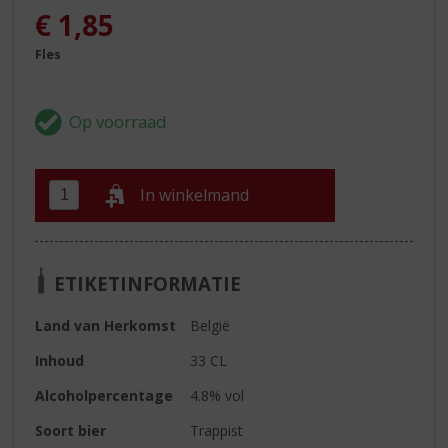
€
1,85
Fles
In winkelmand
ETIKETINFORMATIE
Land van Herkomst
België
Inhoud
33 CL
Alcoholpercentage
4.8% vol
Soort bier
Trappist